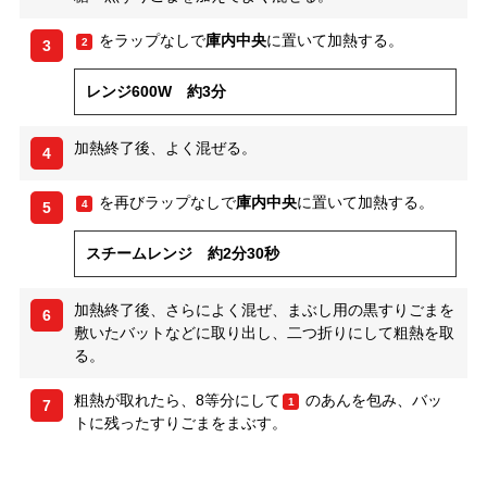
をラップなしで
庫内中央
に置いて加熱する。
2
3
レンジ600W 約3分
加熱終了後、よく混ぜる。
4
を再びラップなしで
庫内中央
に置いて加熱する。
4
5
スチームレンジ 約2分30秒
加熱終了後、さらによく混ぜ、まぶし用の黒すりごまを
6
敷いたバットなどに取り出し、二つ折りにして粗熱を取
る。
粗熱が取れたら、8等分にして
のあんを包み、バッ
1
7
トに残ったすりごまをまぶす。