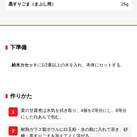
黒すりごま（まぶし用）
25g
下準備
給水カセット
に1/2量以上の水を入れ、本体にセットする。
作りかた
栗の甘露煮は水気を拭き取り、4個を2等分にし、8等分
1
にした白あんで包む。
耐熱ガラス製ボウルに白玉粉・水の順に入れて溶き、砂
2
糖・黒すりごまを加えてよく混ぜる。