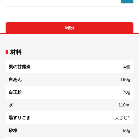
8個分
材料
栗の甘露煮
4個
白あん
160g
白玉粉
70g
水
110ml
黒すりごま
大さじ1
砂糖
50g