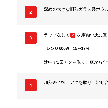
深めの大きな耐熱ガラス製ボウ
2
ラップなしで
を
庫内中央
に置
2
3
レンジ 600W 15～17分
途中で2回アクを取り、底から全
加熱終了後、アクを取り、混ぜ
4