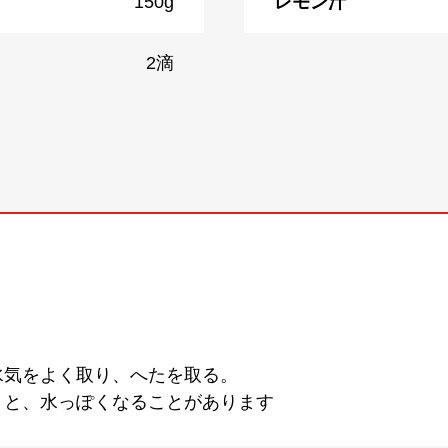
150g
レモン汁
2滴
水気をよく取り、へたを取る。
うと、水っぽくなることがあります