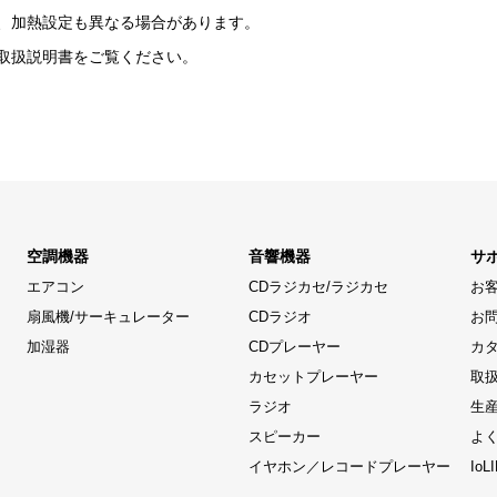
、加熱設定も異なる場合があります。
取扱説明書をご覧ください。
空調機器
音響機器
サ
エアコン
CDラジカセ/ラジカセ
お
扇風機/サーキュレーター
CDラジオ
お
加湿器
CDプレーヤー
カ
カセットプレーヤー
取
ラジオ
生
スピーカー
よ
イヤホン／レコードプレーヤー
Io