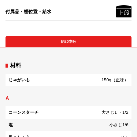
付属品・棚位置・給水
約20本分
材料
じゃがいも
150g（正味）
A
コーンスターチ
大さじ1 ・1/2
塩
小さじ1/6