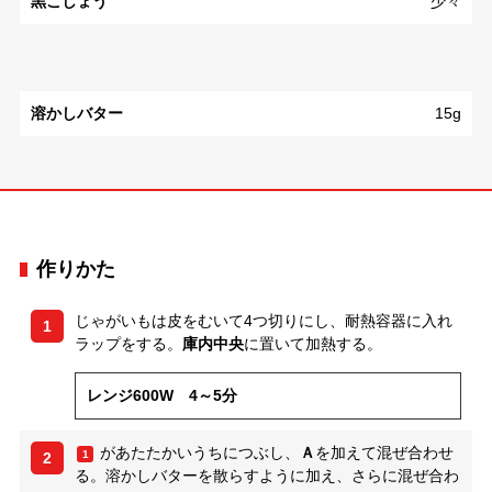
黒こしょう
少々
溶かしバター
15g
作りかた
じゃがいもは皮をむいて4つ切りにし、耐熱容器に入れ
1
ラップをする。
庫内中央
に置いて加熱する。
レンジ600W 4～5分
があたたかいうちにつぶし、
Ａ
を加えて混ぜ合わせ
1
2
る。溶かしバターを散らすように加え、さらに混ぜ合わ