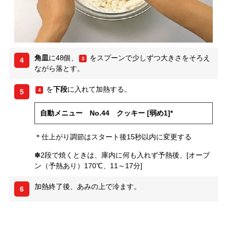
角皿
に48個、
をスプーンで少しずつ大きさをそろえ
3
4
ながら落とす。
を
下段
に入れて加熱する。
4
5
自動メニュー No.44 クッキー [弱め1]*
＊仕上がり調節はスタート後15秒以内に変更する
✽2段で焼くときは、庫内に何も入れず予熱後、[オーブ
ン（予熱あり）170℃、11～17分]
加熱終了後、あみの上で冷ます。
6