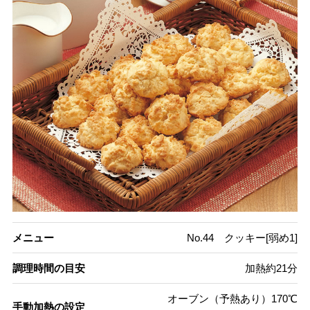
メニュー
No.44 クッキー[弱め1]
調理時間の目安
加熱約21分
オーブン（予熱あり）170℃
手動加熱の設定