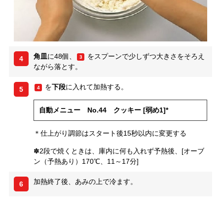
角皿
に48個、
をスプーンで少しずつ大きさをそろえ
3
4
ながら落とす。
を
下段
に入れて加熱する。
4
5
自動メニュー No.44 クッキー [弱め1]*
＊仕上がり調節はスタート後15秒以内に変更する
✽2段で焼くときは、庫内に何も入れず予熱後、[オーブ
ン（予熱あり）170℃、11～17分]
加熱終了後、あみの上で冷ます。
6