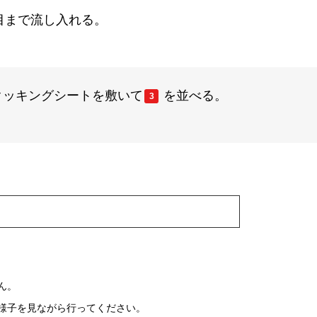
目まで流し入れる。
クッキングシートを敷いて
を並べる。
3
ん。
様子を見ながら行ってください。