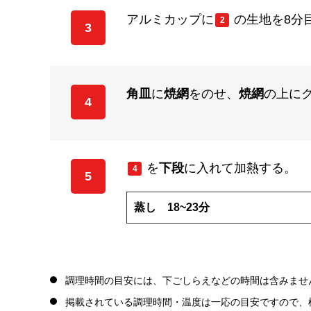
アルミカップに
の生地を8分
2
3
角皿
に
焼網
をのせ、
焼網
の上に
4
を
下段
に入れて加熱する。
4
5
蒸し 18~23分
調理時間の目安には、下ごしらえなどの時間は含みませ
掲載されている調理時間・温度は一応の目安ですので、