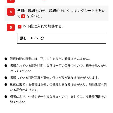
角皿
に
焼網
をのせ、
焼網
の上にクッキングシートを敷い
4
て
を並べる。
3
を
下段
に入れて加熱する。
4
5
蒸し 18~23分
調理時間の目安には、下ごしらえなどの時間は含みません。
掲載されている調理時間・温度は一応の目安ですので、様子を見ながら
行ってください。
掲載している料理写真と実物の仕上がりが異なる場合があります。
動画に出てくる機種はお使いの機種と異なる場合があり、加熱設定も異
なる場合があります。
機種により、仕様や操作が異なりますので、詳しくは、取扱説明書をご
覧ください。