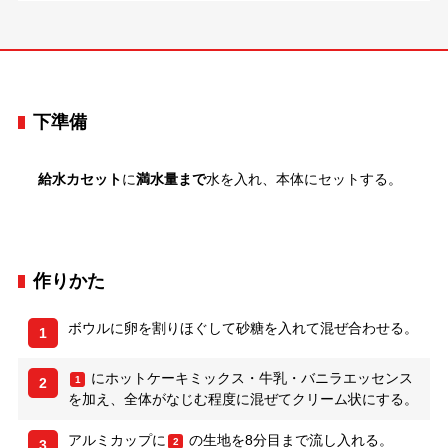
下準備
給水カセット
に
満水量まで
水を入れ、本体にセットする。
作りかた
ボウルに卵を割りほぐして砂糖を入れて混ぜ合わせる。
1
にホットケーキミックス・牛乳・バニラエッセンス
1
2
を加え、全体がなじむ程度に混ぜてクリーム状にする。
アルミカップに
の生地を8分目まで流し入れる。
2
3