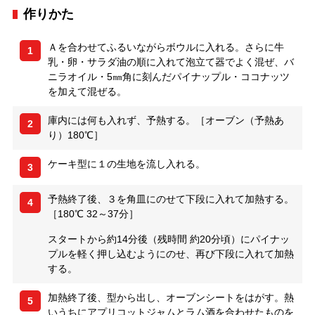
作りかた
Ａを合わせてふるいながらボウルに入れる。さらに牛
1
乳・卵・サラダ油の順に入れて泡立て器でよく混ぜ、バ
ニラオイル・5㎜角に刻んだパイナップル・ココナッツ
を加えて混ぜる。
庫内には何も入れず、予熱する。［オーブン（予熱あ
2
り）180℃］
ケーキ型に１の生地を流し入れる。
3
予熱終了後、３を角皿にのせて下段に入れて加熱する。
4
［180℃ 32～37分］
スタートから約14分後（残時間 約20分頃）にパイナッ
プルを軽く押し込むようにのせ、再び下段に入れて加熱
する。
加熱終了後、型から出し、オーブンシートをはがす。熱
5
いうちにアプリコットジャムとラム酒を合わせたものを