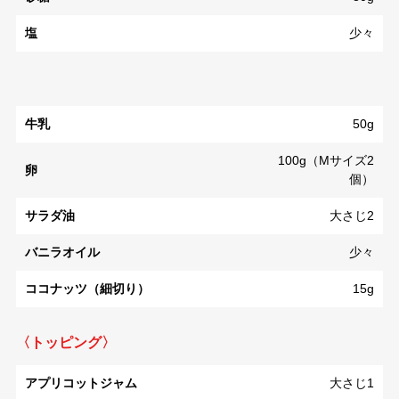
塩
少々
牛乳
50g
100g（Mサイズ2
卵
個）
サラダ油
大さじ2
バニラオイル
少々
ココナッツ（細切り）
15g
〈トッピング〉
アプリコットジャム
大さじ1