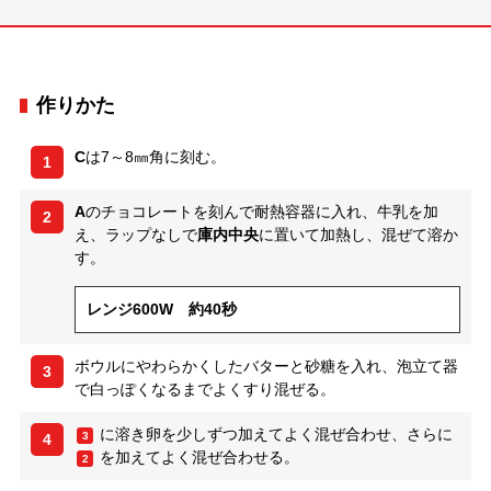
作りかた
C
は7～8㎜角に刻む。
1
A
のチョコレートを刻んで耐熱容器に入れ、牛乳を加
2
え、ラップなしで
庫内中央
に置いて加熱し、混ぜて溶か
す。
レンジ600W 約40秒
ボウルにやわらかくしたバターと砂糖を入れ、泡立て器
3
で白っぽくなるまでよくすり混ぜる。
に溶き卵を少しずつ加えてよく混ぜ合わせ、さらに
3
4
を加えてよく混ぜ合わせる。
2