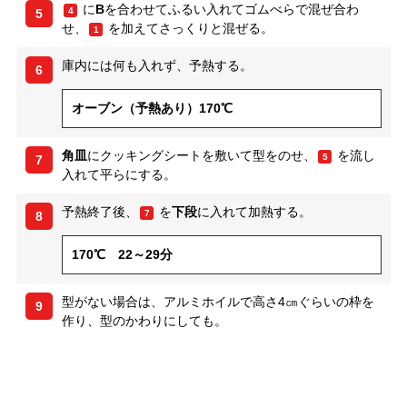
に
B
を合わせてふるい入れてゴムべらで混ぜ合わ
4
5
せ、
を加えてさっくりと混ぜる。
1
庫内には何も入れず、予熱する。
6
オーブン（予熱あり）170℃
角皿
にクッキングシートを敷いて型をのせ、
を流し
5
7
入れて平らにする。
予熱終了後、
を
下段
に入れて加熱する。
7
8
170℃ 22～29分
型がない場合は、アルミホイルで高さ4㎝ぐらいの枠を
9
作り、型のかわりにしても。