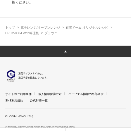
覧ください。
トップ
電子レンジ/オーブンレンジ
石窯ドーム オリジナルレシピ
ER-D5000A Web料理集
ブラウニー
東芝ライフスタイルは、
適正表示を推進しています。
サイトのご利用条件
個人情報保護方針
パーソナル情報の外部送信
SNS利用規約
公式SNS一覧
GLOBAL (ENGLISH)
© TOSHIBA LIFESTYLE PRODUCTS & SERVICES CORPORATION