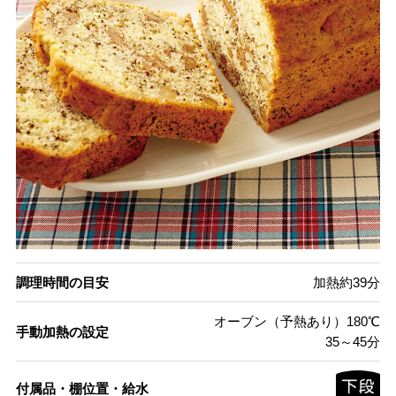
調理時間の目安
加熱約39分
オーブン（予熱あり）180℃
手動加熱の設定
35～45分
付属品・棚位置・給水