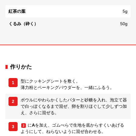
紅茶の葉
5g
くるみ（砕く）
50g
作りかた
型にクッキングシートを敷く。
1
薄力粉とベーキングパウダーを、一緒にふるう。
ボウルにやわらかくしたバターと砂糖を入れ、泡立て器
2
で白っぽくなるまで混ぜ、卵を割りほぐして少しずつ加
え、さらに混ぜる。
に
A
を加え、ゴムべらで生地を底からすくいあげる
2
3
ようにして、ねらないように混ぜ合わせる。