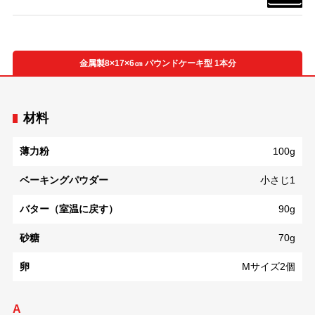
金属製8×17×6㎝ パウンドケーキ型 1本分
材料
薄力粉
100g
ベーキングパウダー
小さじ1
バター（室温に戻す）
90g
砂糖
70g
卵
Mサイズ2個
A