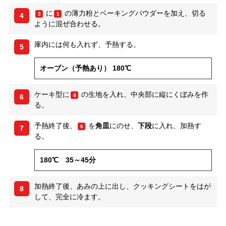
に
の薄力粉とベーキングパウダーを加え、切る
3
1
4
ように混ぜ合わせる。
庫内には何も入れず、予熱する。
5
オーブン（予熱あり） 180℃
ケーキ型に
の生地を入れ、中央部に縦にくぼみを作
4
6
る。
予熱終了後、
を
角皿
にのせ、
下段
に入れ、加熱す
6
7
る。
180℃ 35～45分
加熱終了後、あみの上に出し、クッキングシートをはが
8
して、完全に冷ます。