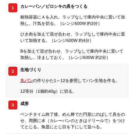
カレーパン／ピロシキの具をつくる
1
耐熱容器にＡを入れ、ラップなしで庫内中央に置いて加
熱し、汁気を切る。［レンジ600W 約3分］
ひき肉を加えて混ぜ合わせ、ラップなしで庫内中央に置
いて加熱する。［レンジ600W 約4分］
Bを加えて混ぜ合わせ、ラップなしで庫内中央に置いて
加熱し、冷ましておく。［レンジ600W 約2分］
生地づくり
2
丸パン
の作りかた1～12を参照してパン生地を作る。
12等分（1個約40g）に切る。
成形
3
ベンチタイム終了後、めん棒でだ円形にのばして具をの
せ、周囲に水（カレーパンのときはドリールで）をつけ
てとじる。角皿にとじ目を下にして並べる。