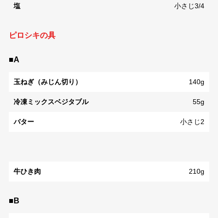
塩
小さじ3/4
ピロシキの具
■A
玉ねぎ（みじん切り）
140g
冷凍ミックスベジタブル
55g
バター
小さじ2
牛ひき肉
210g
■B