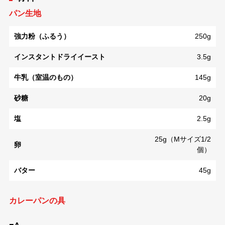
パン生地
強力粉（ふるう）
250g
インスタントドライイースト
3.5g
牛乳（室温のもの）
145g
砂糖
20g
塩
2.5g
25g（Mサイズ1/2
卵
個）
バター
45g
カレーパンの具