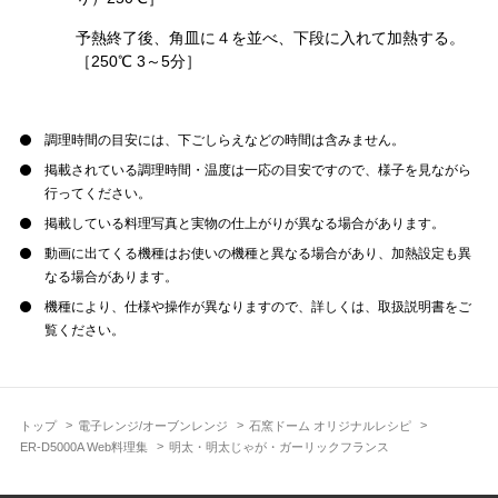
予熱終了後、角皿に４を並べ、下段に入れて加熱する。
［250℃ 3～5分］
調理時間の目安には、下ごしらえなどの時間は含みません。
掲載されている調理時間・温度は一応の目安ですので、様子を見ながら
行ってください。
掲載している料理写真と実物の仕上がりが異なる場合があります。
動画に出てくる機種はお使いの機種と異なる場合があり、加熱設定も異
なる場合があります。
機種により、仕様や操作が異なりますので、詳しくは、取扱説明書をご
覧ください。
トップ
電子レンジ/オーブンレンジ
石窯ドーム オリジナルレシピ
ER-D5000A Web料理集
明太・明太じゃが・ガーリックフランス