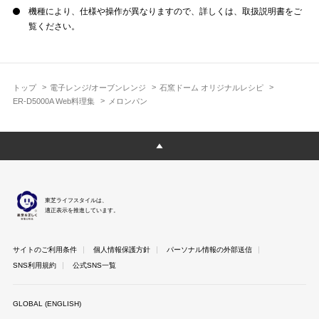
機種により、仕様や操作が異なりますので、詳しくは、取扱説明書をご
覧ください。
トップ
電子レンジ/オーブンレンジ
石窯ドーム オリジナルレシピ
ER-D5000A Web料理集
メロンパン
東芝ライフスタイルは、
適正表示を推進しています。
サイトのご利用条件
個人情報保護方針
パーソナル情報の外部送信
SNS利用規約
公式SNS一覧
GLOBAL (ENGLISH)