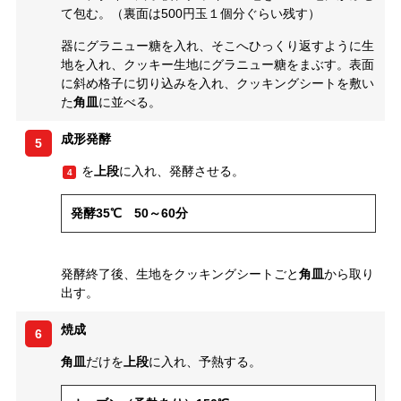
て包む。（裏面は500円玉１個分ぐらい残す）
器にグラニュー糖を入れ、そこへひっくり返すように生
地を入れ、クッキー生地にグラニュー糖をまぶす。表面
に斜め格子に切り込みを入れ、クッキングシートを敷い
た
角皿
に並べる。
成形発酵
5
を
上段
に入れ、発酵させる。
4
発酵35℃ 50～60分
発酵終了後、生地をクッキングシートごと
角皿
から取り
出す。
焼成
6
角皿
だけを
上段
に入れ、予熱する。