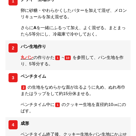
1
卵に砂糖・やわらかくしたバターを加えて混ぜ、メロン
リキュールを加え混ぜる。
さらに
A
を一緒にふるって加え、よく混ぜる。まとまっ
たら5等分にし、冷蔵庫で冷やしておく。
パン生地作り
2
丸パン
の作りかた
~
を参照して、パン生地を作
1
10
り、5等分する。
ベンチタイム
3
の生地をなめらかな面が出るように丸め、ぬれ布巾
2
またはラップをして約15分休ませる。
ベンチタイム中に
のクッキー生地を直径約10㎝にの
1
ばす。
成形
4
ベンチタイム終了後、クッキー生地をパン生地にかぶせ