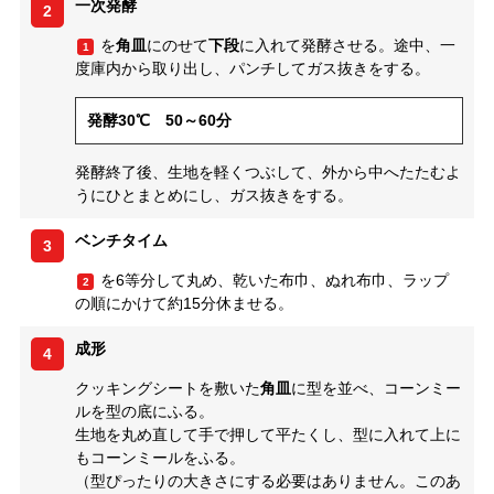
一次発酵
2
を
角皿
にのせて
下段
に入れて発酵させる。途中、一
1
度庫内から取り出し、パンチしてガス抜きをする。
発酵30℃ 50～60分
発酵終了後、生地を軽くつぶして、外から中へたたむよ
うにひとまとめにし、ガス抜きをする。
ベンチタイム
3
を6等分して丸め、乾いた布巾、ぬれ布巾、ラップ
2
の順にかけて約15分休ませる。
成形
4
クッキングシートを敷いた
角皿
に型を並べ、コーンミー
ルを型の底にふる。
生地を丸め直して手で押して平たくし、型に入れて上に
もコーンミールをふる。
（型ぴったりの大きさにする必要はありません。このあ