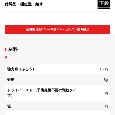
付属品・棚位置・給水
金属製 直径10㎝×高さ2.5㎝ セルクル型 6個分
材料
A
強力粉（ふるう）
150g
砂糖
5g
ドライイースト （予備発酵不要の顆粒タイ
3g
プ）
塩
3g