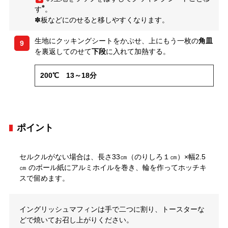
✽
す
。
✽板などにのせると移しやすくなります。
生地にクッキングシートをかぶせ、上にもう一枚の
角皿
9
を裏返してのせて
下段
に入れて加熱する。
200℃ 13～18分
ポイント
セルクルがない場合は、長さ33㎝（のりしろ１㎝）×幅2.5
㎝ のボール紙にアルミホイルを巻き、輪を作ってホッチキ
スで留めます。
イングリッシュマフィンは手で二つに割り、トースターな
どで焼いてお召し上がりください。