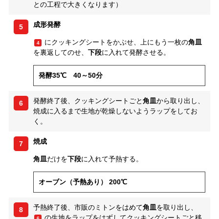
との工程で大きくなります）
成形発酵
5
にクッキングシートをかぶせ、上にもう一枚の
角皿
4
を裏返してのせ、
下段
に入れて発酵させる。
発酵35℃ 40～50分
発酵終了後、クッキングシートごと
角皿
から取り出し、
6
焼成に入るまで生地が乾燥しないようラップをしてお
く。
焼成
7
角皿
だけを
下段
に入れて予熱する。
オーブン（予熱あり） 200℃
予熱終了後、市販のミトンをはめて
角皿
を取り出し、
8
の生地をラップをはずしてクッキングシートごと移
6