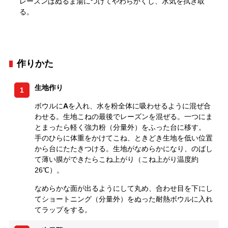
レーズンはぬるま湯につけてやわらかくし、水気を拭き取
る。
作りかた
生地作り
1
ボウルに
A
を入れ、水を粉全体に吸わせるように混ぜ合
わせる。生地こねの最後でレーズンを混ぜる。一つにま
とまったら軽く強力粉（分量外）をふった台に移す。
手のひらに体重をかけてこね、ときどき生地を低い位置
から台にたたきつける。生地がなめらかになり、のばし
て薄い膜ができたらこね上がり（こね上がり温度約
26℃）。
なめらかな面が出るようにして丸め、合わせ目を下にし
てショートニング（分量外）をぬった耐熱ボウルに入れ
てラップをする。