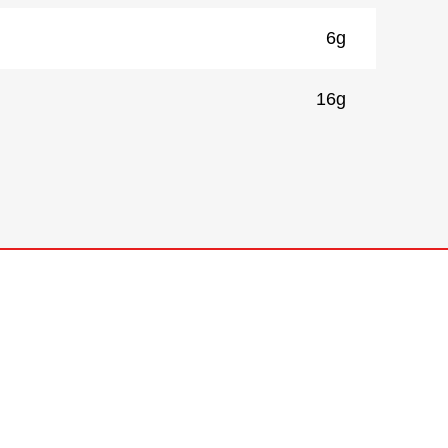
6g
）
16g