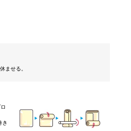
分休ませる。
プロ
巻き