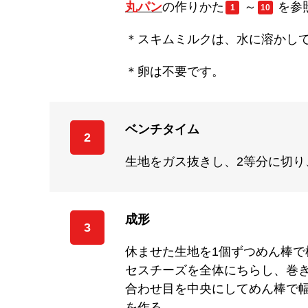
丸パン
の作りかた
～
を参
1
10
＊スキムミルクは、水に溶かし
＊卵は不要です。
ベンチタイム
2
生地をガス抜きし、2等分に切り
成形
3
休ませた生地を1個ずつめん棒で
セスチーズを全体にちらし、巻
合わせ目を中央にしてめん棒で幅
を作る。