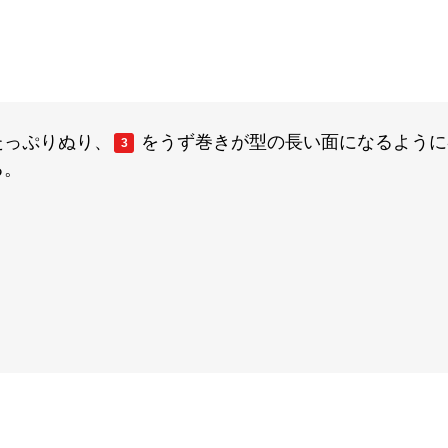
たっぷりぬり、
をうず巻きが型の長い面になるように
3
る。