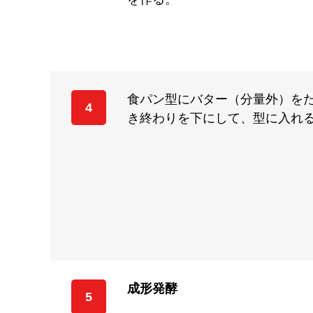
食パン型にバター（分量外）を
4
き終わりを下にして、型に入れ
成形発酵
5