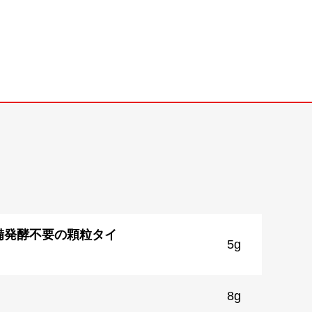
備発酵不要の顆粒タイ
5g
8g