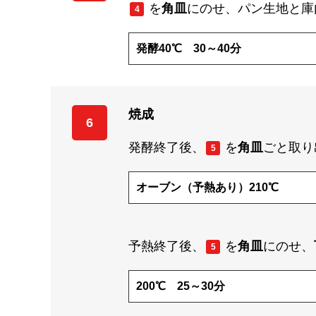
を
角皿
にのせ、パン生地と庫
4
発酵40℃ 30～40分
焼成
6
発酵終了後、
を
角皿
ごと取り
5
オーブン（予熱あり）210℃
予熱終了後、
を
角皿
にのせ、
5
200℃ 25～30分