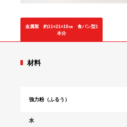
金属製 約11×21×10㎝ 食パン型1
本分
材料
強力粉（ふるう）
水