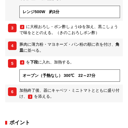
レンジ500W 約3分
に大根おろし・ポン酢しょうゆを加え、黒こしょう
2
3
で味をととのえる。（きのこおろしポン酢）
豚肉に薄力粉・マヨネーズ・パン粉の順に衣を付け、
角
4
皿
に並べる。
を
下段
に入れ、加熱する。
4
5
オーブン（予熱なし） 300℃ 22～27分
加熱終了後、器にキャベツ・ミニトマトとともに盛り付
6
け、
を添える。
3
ポイント