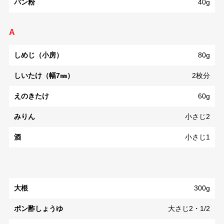
パン粉
40g
A
しめじ（小房）
80g
しいたけ（幅7㎜）
2枚分
えのきたけ
60g
みりん
小さじ2
酒
小さじ1
大根
300g
ポン酢しょうゆ
大さじ2・1/2