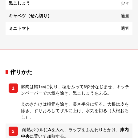
黒こしょう
少々
キャベツ（せん切り）
適量
ミニトマト
適宜
作りかた
豚肉は幅1㎝に切り、塩をふって約2分なじませ、キッチ
1
ンペーパーで水気を除き、黒こしょうをふる。
えのきたけは根元を除き、長さ半分に切る。大根は皮を
除き、すりおろしてザルに上げ、水気を切る（大根おろ
し）。
耐熱ボウルに
A
を入れ、ラップをふんわりとかけ、
庫内
2
中央
に置いて加熱する。