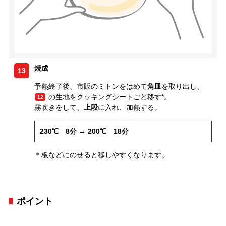
焼成
13
予熱終了後、市販のミトンをはめて
角皿
を取り出し、
の生地をクッキングシートごと移す*。
12
霧吹きをして、
上段
に入れ、加熱する。
230℃ 8分 → 200℃ 18分
＊板などにのせると移しやすくなります。
ポイント