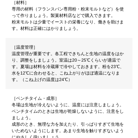
［材料］
専用の材料（フランスパン専用粉・粉末モルトなど）を使
って作りましょう。製菓材料店などで購入できます。
粉末モルトは少量でイーストの栄養になり、働きを助けま
す。材料は正確にはかりましょう。
［温度管理］
温度管理が重要です。各工程できちんと生地の温度をはか
り、調整をしましょう。室温は20～25℃くらいが適温で
す。夏場は材料を冷蔵庫で冷やしておきます。粉を23℃、
水を12℃に合わせると、こね上がりがほぼ適温になりま
す。（こね上げの温度は24℃）
［ベンチタイム・成形］
冬場は生地が冷えないように、温度には注意しましょう。
ベンチタイムのときは生地が乾燥しないように、注意をし
ましょう。
成形のとき、無理な力を加えたり、引っぱりすぎて生地を
いためないようにします。あまり生地を触りすぎないよう
にやさしく扱いましょう。