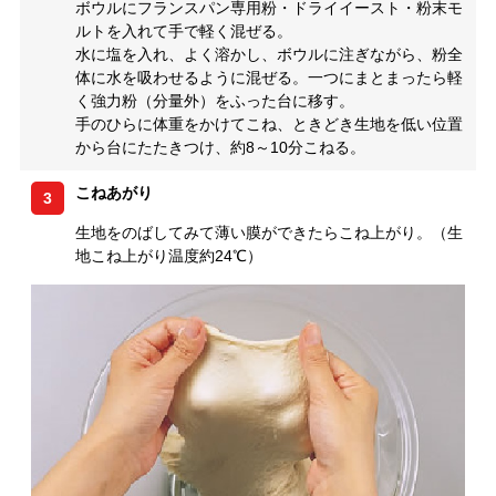
ボウルにフランスパン専用粉・ドライイースト・粉末モ
ルトを入れて手で軽く混ぜる。
水に塩を入れ、よく溶かし、ボウルに注ぎながら、粉全
体に水を吸わせるように混ぜる。一つにまとまったら軽
く強力粉（分量外）をふった台に移す。
手のひらに体重をかけてこね、ときどき生地を低い位置
から台にたたきつけ、約8～10分こねる。
こねあがり
3
生地をのばしてみて薄い膜ができたらこね上がり。（生
地こね上がり温度約24℃）