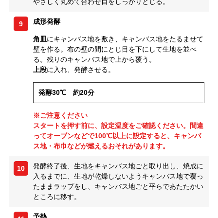
やさしく丸めて合わせ目をしっかりとじる。
成形発酵
9
角皿
にキャンバス地を敷き、キャンバス地をたるませて
壁を作る。布の壁の間にとじ目を下にして生地を並べ
る。残りのキャンバス地で上から覆う。
上段
に入れ、発酵させる。
発酵30℃ 約20分
※ご注意ください
スタートを押す前に、設定温度をご確認ください。間違
ってオーブンなどで100℃以上に設定すると、キャンバ
ス地・布巾などが燃えるおそれがあります。
発酵終了後、生地をキャンバス地ごと取り出し、焼成に
10
入るまでに、生地が乾燥しないようキャンバス地で覆っ
たままラップをし、キャンバス地ごと平らであたたかい
ところに移す。
予熱