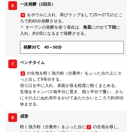
一次発酵（2回目）
6
をボウルに入れ、再びラップをして25〜27℃のとこ
5
ろで約60分発酵させる。
＊ オーブンの発酵を使う場合は、
角皿
にのせて
下段
に
入れ、約2倍になるまで発酵させる。
発酵30℃ 40～50分
ベンチタイム
7
の生地を軽く強力粉（分量外）をふった台の上にそ
6
っと出して9等分する。
切り口を中に入れ、表面が張る程度に軽くまとめる。
生地をキャンバス地半分に置き、残り半分で覆い、さら
にその上にぬれ布巾をかけてあたたかいところで約30分
休ませる。
成形
8
軽く強力粉（分量外）をふった台に
の生地を移し、
7