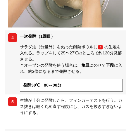
一次発酵（1回目）
4
サラダ油（分量外）をぬった耐熱ボウルに
の生地を
3
入れる。ラップをして25〜27℃のところで約120分発酵
させる。
＊オーブンの発酵を使う場合は、
角皿
にのせて
下段
に入
れ、約2倍になるまで発酵させる。
発酵30℃ 80～90分
生地が十分に発酵したら、フィンガーテストを行う。ガ
5
ス抜きは軽く丸め直す程度にし、ガスを抜きすぎないよ
うにする。