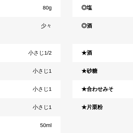
80g
◎塩
少々
◎酒
小さじ1/2
★酒
小さじ1
★砂糖
小さじ1
★合わせみそ
小さじ1
★片栗粉
50ml