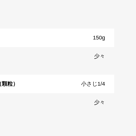
150g
少々
（顆粒）
小さじ1/4
少々