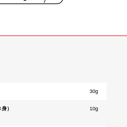
）
30g
き身）
10g