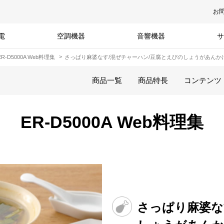
お
電
空調機器
音響機器
サ
ER-D5000A Web料理集
さっぱり麻婆なす/混ぜチャーハン/豆腐とえびのしょうがあんか
商品一覧
商品特長
コンテンツ
ER-D5000A Web料理集
さっぱり麻婆な