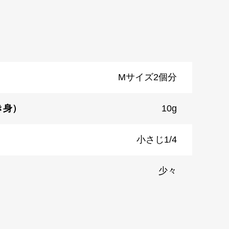
Mサイズ2個分
き身）
10g
小さじ1/4
少々