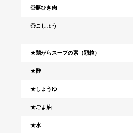
◎豚ひき肉
◎こしょう
★鶏がらスープの素（顆粒）
★酢
★しょうゆ
★ごま油
★水