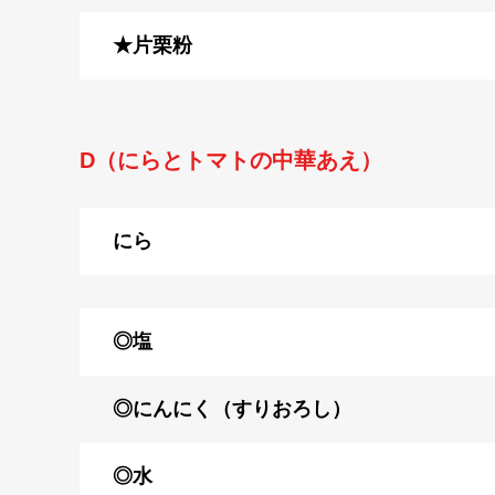
★片栗粉
D（にらとトマトの中華あえ）
にら
◎塩
◎にんにく（すりおろし）
◎水