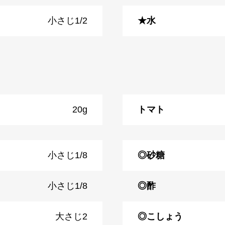
小さじ1/2
★水
20g
トマト
小さじ1/8
◎砂糖
小さじ1/8
◎酢
大さじ2
◎こしょう