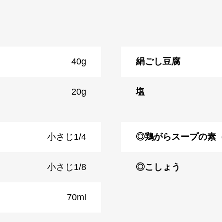
40g
絹ごし豆腐
20g
塩
小さじ1/4
◎鶏がらスープの素
小さじ1/8
◎こしょう
70ml