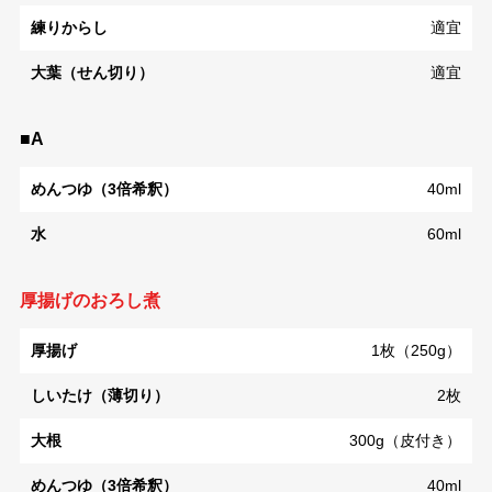
練りからし
適宜
大葉（せん切り）
適宜
■A
めんつゆ（3倍希釈）
40ml
水
60ml
厚揚げのおろし煮
厚揚げ
1枚（250g）
しいたけ（薄切り）
2枚
大根
300g（皮付き）
めんつゆ（3倍希釈）
40ml