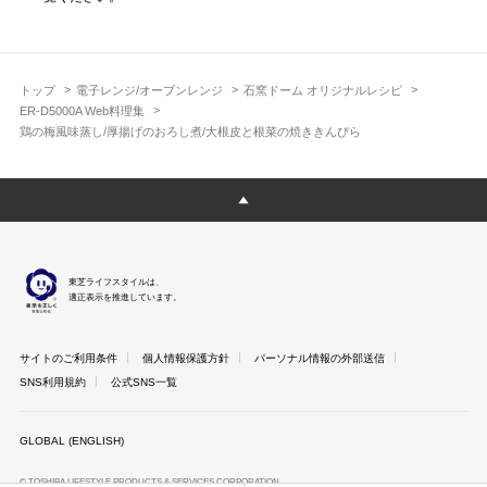
トップ
電子レンジ/オーブンレンジ
石窯ドーム オリジナルレシピ
ER-D5000A Web料理集
鶏の梅風味蒸し/厚揚げのおろし煮/大根皮と根菜の焼ききんぴら
東芝ライフスタイルは、
適正表示を推進しています。
サイトのご利用条件
個人情報保護方針
パーソナル情報の外部送信
SNS利用規約
公式SNS一覧
GLOBAL (ENGLISH)
© TOSHIBA LIFESTYLE PRODUCTS & SERVICES CORPORATION