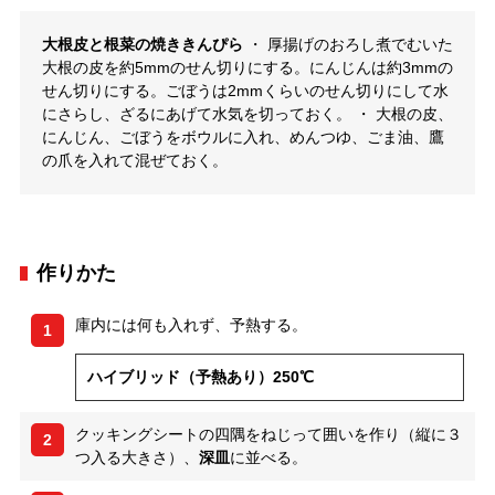
大根皮と根菜の焼ききんぴら
・ 厚揚げのおろし煮でむいた
大根の皮を約5mmのせん切りにする。にんじんは約3mmの
せん切りにする。ごぼうは2mmくらいのせん切りにして水
にさらし、ざるにあげて水気を切っておく。 ・ 大根の皮、
にんじん、ごぼうをボウルに入れ、めんつゆ、ごま油、鷹
の爪を入れて混ぜておく。
作りかた
庫内には何も入れず、予熱する。
1
ハイブリッド（予熱あり）250℃
クッキングシートの四隅をねじって囲いを作り（縦に３
2
つ入る大きさ）、
深皿
に並べる。