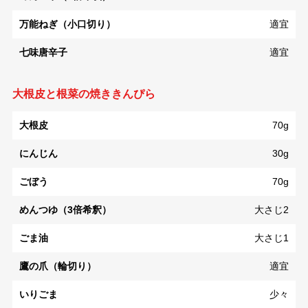
万能ねぎ（小口切り）
適宜
七味唐辛子
適宜
大根皮と根菜の焼ききんぴら
大根皮
70g
にんじん
30g
ごぼう
70g
めんつゆ（3倍希釈）
大さじ2
ごま油
大さじ1
鷹の爪（輪切り）
適宜
いりごま
少々