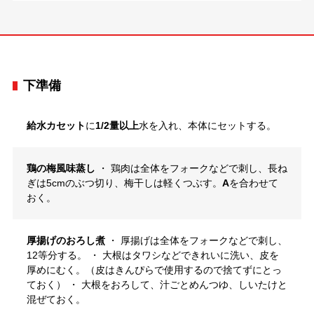
下準備
給水カセット
に
1/2量以上
水を入れ、本体にセットする。
鶏の梅風味蒸し
・ 鶏肉は全体をフォークなどで刺し、長ね
ぎは5cmのぶつ切り、梅干しは軽くつぶす。
A
を合わせて
おく。
厚揚げのおろし煮
・ 厚揚げは全体をフォークなどで刺し、
12等分する。 ・ 大根はタワシなどできれいに洗い、皮を
厚めにむく。（皮はきんぴらで使用するので捨てずにとっ
ておく） ・ 大根をおろして、汁ごとめんつゆ、しいたけと
混ぜておく。