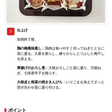
仕上げ
7
加熱終了後、
鶏の梅風味蒸し
：鶏肉は食べやすく切ってねぎとともに
器に盛る。大葉を散らし、練りからしとつぶした梅干し
を添える。
厚揚げのおろし煮
：大根おろしごと器に盛り、万能ね
ぎ、七味唐辛子を散らす。
大根皮と根菜の焼ききんぴら
：いりごまを加えてざっと
混ぜ合わせ器に盛り付ける。
ポイント