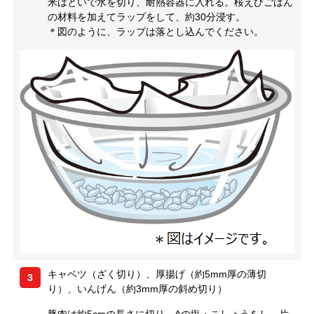
米はといで水を切り、耐熱容器に入れる。桜えびごはん
の材料を加えてラップをして、約30分浸す。
＊図のように、ラップは落とし込んでください。
キャベツ（ざく切り）、厚揚げ（約5mm厚の薄切
3
り）、いんげん（約3mm厚の斜め切り）
豚肉は約5cmの長さに切り、Aの塩・こしょうをし、片