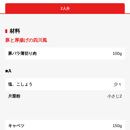
2人分
材料
豚と厚揚げの四川風
豚バラ薄切り肉
100g
■A
塩、こしょう
少々
片栗粉
小さじ2
キャベツ
150g