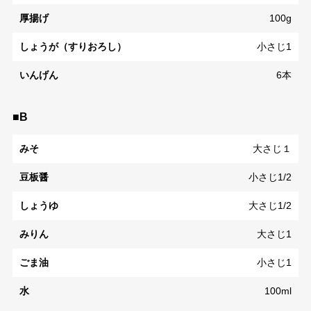
厚揚げ
100g
しょうが（すりおろし）
小さじ1
いんげん
6本
■B
みそ
大さじ１
豆板醤
小さじ1/2
しょうゆ
大さじ1/2
みりん
大さじ1
ごま油
小さじ1
水
100ml