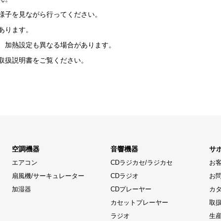
様子を見ながら行ってください。
あります。
、加熱設定も異なる場合があります。
取扱説明書をご覧ください。
空調機器
音響機器
サ
エアコン
CDラジカセ/ラジカセ
お
扇風機/サーキュレーター
CDラジオ
お
加湿器
CDプレーヤー
カ
カセットプレーヤー
取
ラジオ
生