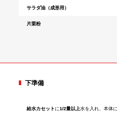
サラダ油（成形用）
片栗粉
下準備
給水カセット
に
1/2量以上
水を入れ、本体