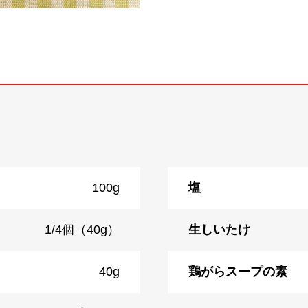
100g
塩
1/4個（40g）
生しいたけ
40g
鶏がらスープの素