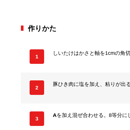
作りかた
しいたけはかさと軸を1cmの角
1
豚ひき肉に塩を加え、粘りが出
2
A
を加え混ぜ合わせる。8等分に
3