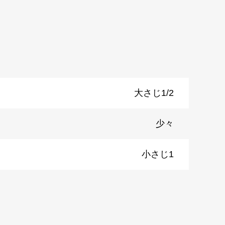
大さじ1/2
少々
小さじ1