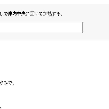
しで
庫内中央
に置いて加熱する。
好みで。
ん。