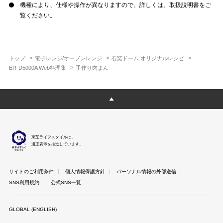
機種により、仕様や操作が異なりますので、詳しくは、取扱説明書をご
覧ください。
トップ
電子レンジ/オーブンレンジ
石窯ドーム オリジナルレシピ
ER-D5000A Web料理集
手作り肉まん
東芝ライフスタイルは、
適正表示を推進しています。
サイトのご利用条件
個人情報保護方針
パーソナル情報の外部送信
SNS利用規約
公式SNS一覧
GLOBAL (ENGLISH)