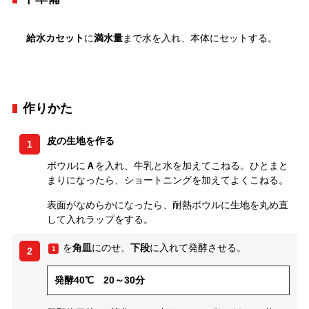
給水カセット
に
満水量
まで水を入れ、本体にセットする。
作りかた
皮の生地を作る
1
ボウルに
Ａ
を入れ、牛乳と水を加えてこねる。ひとまと
まりになったら、ショートニングを加えてよくこねる。
表面がなめらかになったら、耐熱ボウルに生地を丸め直
して入れラップをする。
を
角皿
にのせ、
下段
に入れて発酵させる。
1
2
発酵40℃ 20～30分