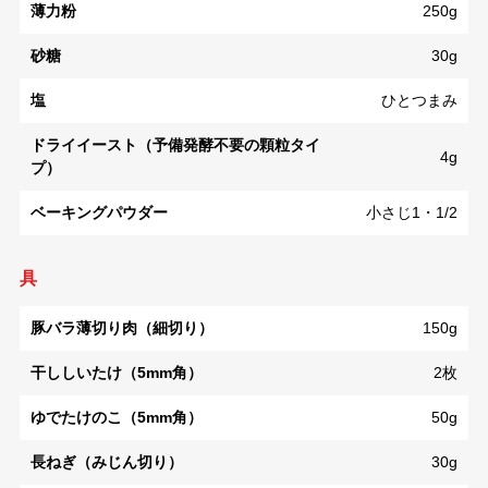
薄力粉
250g
砂糖
30g
塩
ひとつまみ
ドライイースト（予備発酵不要の顆粒タイ
4g
プ）
ベーキングパウダー
小さじ1・1/2
具
豚バラ薄切り肉（細切り）
150g
干ししいたけ（5mm角）
2枚
ゆでたけのこ（5mm角）
50g
長ねぎ（みじん切り）
30g