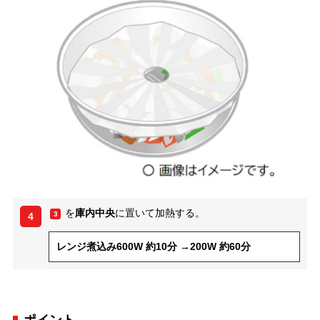
を
庫内中央
に置いて加熱する。
3
4
レンジ煮込み600W 約10分 →200W 約60分