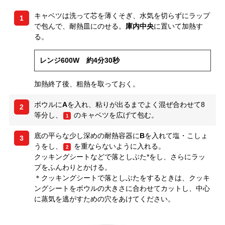
キャベツは洗って芯を薄くそぎ、水気を切らずにラップ
1
で包んで、耐熱皿にのせる。
庫内中央
に置いて加熱す
る。
レンジ600W 約4分30秒
加熱終了後、粗熱を取っておく。
ボウルに
A
を入れ、粘りが出るまでよく混ぜ合わせて8
2
等分し、
のキャベツを広げて包む。
1
底の平らな少し深めの耐熱容器に
B
を入れて塩・こしょ
3
うをし、
を重ならないように入れる。
2
クッキングシートなどで落としぶた*をし、さらにラッ
プをふんわりとかける。
＊クッキングシートで落としぶたをするときは、クッキ
ングシートをボウルの大きさに合わせてカットし、中心
に蒸気を逃がすための穴をあけてください。