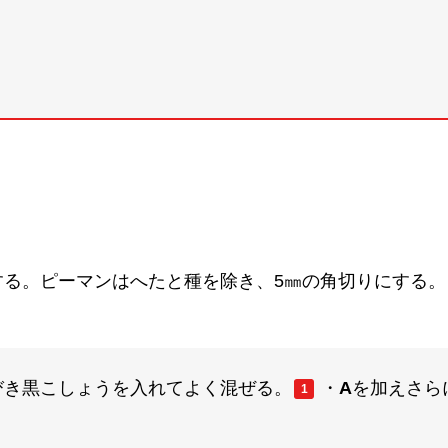
する。ピーマンはへたと種を除き、5㎜の角切りにする。
びき黒こしょうを入れてよく混ぜる。
・
A
を加えさら
1