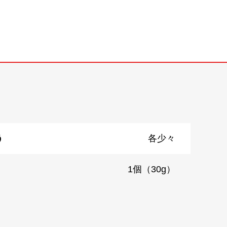
う
各少々
1個（30g）