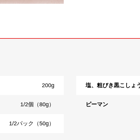
200g
塩、粗びき黒こしょ
1/2個（80g）
ピーマン
1/2パック（50g）