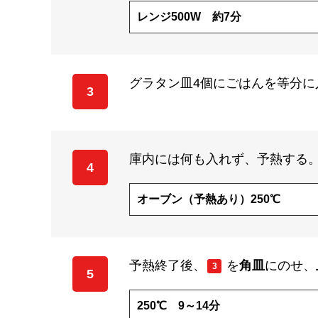
レンジ500W 約7分
グラタン皿4個にごはんを等分に
3
庫内には何も入れず、予熱する
4
オーブン（予熱あり）250℃
予熱終了後、
を
角皿
にのせ、
3
5
250℃ 9～14分