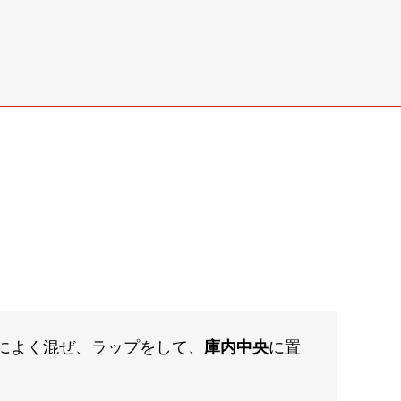
によく混ぜ、ラップをして、
庫内中央
に置