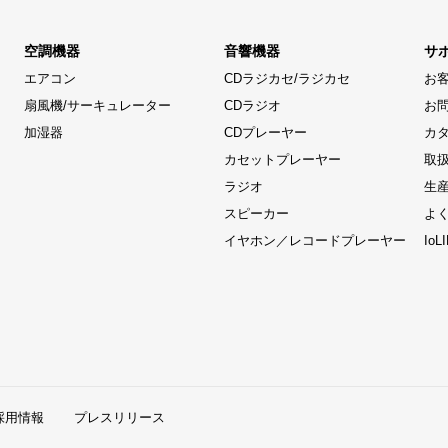
空調機器
音響機器
サ
エアコン
CDラジカセ/ラジカセ
お
扇風機/サーキュレーター
CDラジオ
お
加湿器
CDプレーヤー
カ
カセットプレーヤー
取
ラジオ
生
スピーカー
よ
イヤホン／レコードプレーヤー
Io
採用情報
プレスリリース