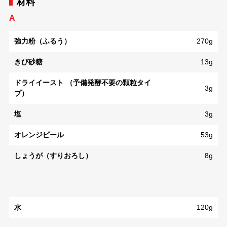
材料
A
強力粉（ふるう）
270g
きび砂糖
13g
ドライイースト （予備発酵不要の顆粒タイ
3g
プ）
塩
3g
オレンジピール
53g
しょうが（すりおろし）
8g
水
120g