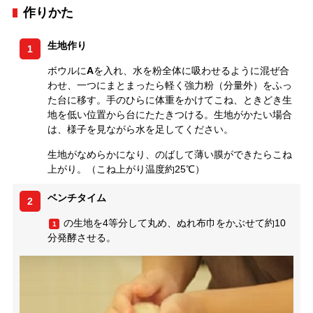
作りかた
生地作り
1
ボウルに
A
を入れ、水を粉全体に吸わせるように混ぜ合
わせ、一つにまとまったら軽く強力粉（分量外）をふっ
た台に移す。手のひらに体重をかけてこね、ときどき生
地を低い位置から台にたたきつける。生地がかたい場合
は、様子を見ながら水を足してください。
生地がなめらかになり、のばして薄い膜ができたらこね
上がり。（こね上がり温度約25℃）
ベンチタイム
2
の生地を4等分して丸め、ぬれ布巾をかぶせて約10
1
分発酵させる。