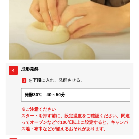
成形発酵
4
を
下段
に入れ、発酵させる。
3
発酵30℃ 40～50分
※ご注意ください
スタートを押す前に、設定温度をご確認ください。間違
ってオーブンなどで100℃以上に設定すると、キャンバ
ス地・布巾などが燃えるおそれがあります。