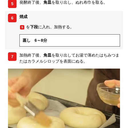
発酵終了後、
角皿
を取り出し、ぬれ布巾を取る。
5
焼成
6
を
下段
に入れ、加熱する。
5
蒸し 6～8分
加熱終了後、
角皿
を取り出してお湯で薄めたはちみつま
7
たはカラメルシロップを表面にぬる。