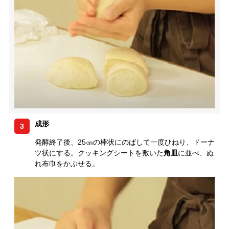
成形
3
発酵終了後、25㎝の棒状にのばして一度ひねり、ドーナ
ツ状にする。クッキングシートを敷いた
角皿
に並べ、ぬ
れ布巾をかぶせる。