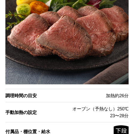
調理時間の目安
加熱約26分
オーブン（予熱なし）250℃
手動加熱の設定
23〜28分
付属品・棚位置・給水