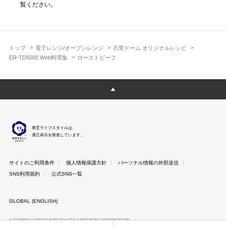
覧ください。
トップ
電子レンジ/オーブンレンジ
石窯ドーム オリジナルレシピ
ER-TD5000 Web料理集
ローストビーフ
東芝ライフスタイルは、
適正表示を推進しています。
サイトのご利用条件
個人情報保護方針
パーソナル情報の外部送信
SNS利用規約
公式SNS一覧
GLOBAL (ENGLISH)
© TOSHIBA LIFESTYLE PRODUCTS & SERVICES CORPORATION