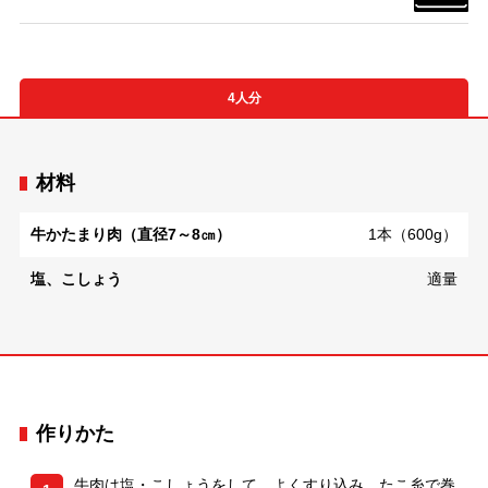
4人分
材料
牛かたまり肉（直径7～8㎝）
1本（600g）
塩、こしょう
適量
作りかた
牛肉は塩・こしょうをして、よくすり込み、たこ糸で巻