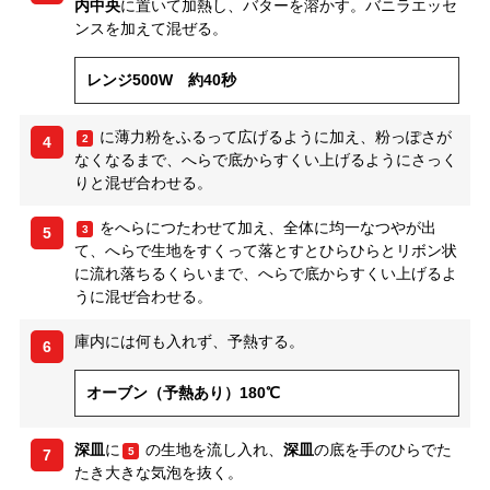
内中央
に置いて加熱し、バターを溶かす。バニラエッセ
ンスを加えて混ぜる。
レンジ500W 約40秒
に薄力粉をふるって広げるように加え、粉っぽさが
2
4
なくなるまで、へらで底からすくい上げるようにさっく
りと混ぜ合わせる。
をへらにつたわせて加え、全体に均一なつやが出
3
5
て、へらで生地をすくって落とすとひらひらとリボン状
に流れ落ちるくらいまで、へらで底からすくい上げるよ
うに混ぜ合わせる。
庫内には何も入れず、予熱する。
6
オーブン（予熱あり）180℃
深皿
に
の生地を流し入れ、
深皿
の底を手のひらでた
5
7
たき大きな気泡を抜く。