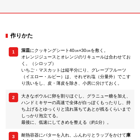
作りかた
深皿
にクッキングシート40㎝×30㎝を敷く。
1
オレンジジュースとオレンジのリキュールは合わせてお
く。（シロップ）
いちご・マスカットは縦半分にり、グレープフルーツ
（イエロー・ルビー）は、それぞれ塩（分量外）でこす
り洗いをし、皮・薄皮を除き、小房に分けておく。
大きなボウルに卵を割りほぐし、グラニュー糖を加え、
2
ハンドミキサーの高速で全体が白っぽくもったりし、持
ち上げるとゆっくりと流れ落ちてあとが残るくらいまで
しっかり泡立てる。
最後に、低速にしてきめを整える（約1分）。
耐熱容器にバターを入れ、ふんわりとラップをかけて
庫
3