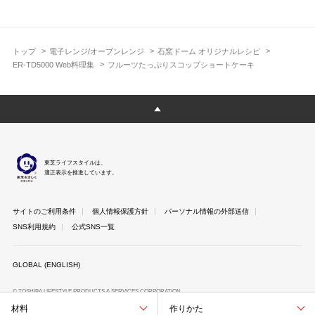
トップ
電子レンジ/オーブンレンジ
石窯ドーム オリジナルレシピ
ER-TD5000 Web料理集
フルーツたっぷりスコップショートケーキ
東芝ライフスタイルは、
適正表示を推進しています。
サイトのご利用条件
個人情報保護方針
パーソナル情報の外部送信
SNS利用規約
公式SNS一覧
GLOBAL (ENGLISH)
© TOSHIBA LIFESTYLE PRODUCTS & SERVICES CORPORATION
材料
作りかた