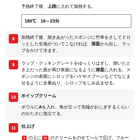
予熱終了後、
上段
に入れて加熱する。
180℃ 18～23分
加熱終了後、焼きあがったスポンジに竹串をさしてドロ
8
ッとした生地がついてこなければ、
深皿
から出し、ラッ
プをかけて冷ます。
ラップ・クッキングシートをゆっくりはずし、焼いたと
9
き上だった面が再び表面になるように
深皿
に入れる。ス
ポンジの表面にシロップをハケやスプーンなどでなじま
せるように全量ぬり、シロップをしみ込ませる。
ホイップクリーム
10
ボウルに
A
を入れ、角が立って先端がおじぎするくらい
のかたさに泡立てる。
仕上げ
11
の上に
のクリームをのせてへらで広げ、フルー
9
10