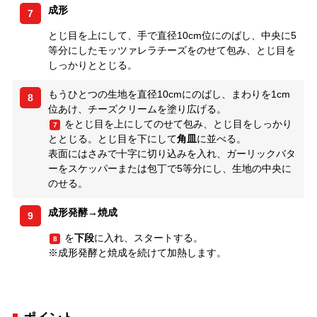
成形
7
とじ目を上にして、手で直径10cm位にのばし、中央に5
等分にしたモッツァレラチーズをのせて包み、とじ目を
しっかりととじる。
もうひとつの生地を直径10cmにのばし、まわりを1cm
8
位あけ、チーズクリームを塗り広げる。
をとじ目を上にしてのせて包み、とじ目をしっかり
7
ととじる。とじ目を下にして
角皿
に並べる。
表面にはさみで十字に切り込みを入れ、ガーリックバタ
ーをスケッパーまたは包丁で5等分にし、生地の中央に
のせる。
成形発酵→焼成
9
を
下段
に入れ、スタートする。
8
※成形発酵と焼成を続けて加熱します。