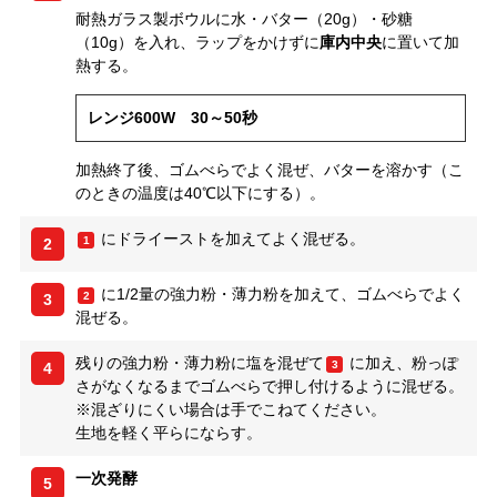
耐熱ガラス製ボウルに水・バター（20g）・砂糖
（10g）を入れ、ラップをかけずに
庫内中央
に置いて加
熱する。
レンジ600W 30～50秒
加熱終了後、ゴムべらでよく混ぜ、バターを溶かす（こ
のときの温度は40℃以下にする）。
にドライーストを加えてよく混ぜる。
1
2
に1/2量の強力粉・薄力粉を加えて、ゴムべらでよく
2
3
混ぜる。
残りの強力粉・薄力粉に塩を混ぜて
に加え、粉っぽ
3
4
さがなくなるまでゴムべらで押し付けるように混ぜる。
※混ざりにくい場合は手でこねてください。
生地を軽く平らにならす。
一次発酵
5