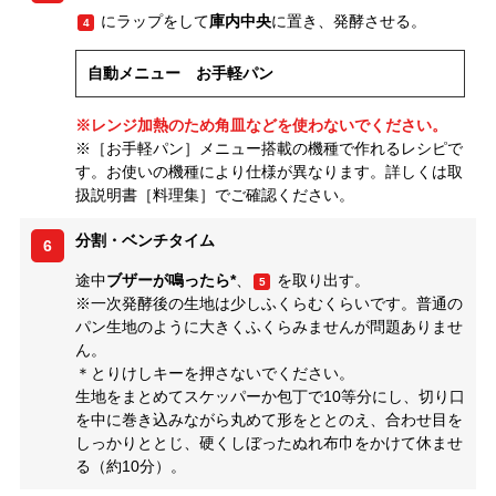
にラップをして
庫内中央
に置き、発酵させる。
4
自動メニュー お手軽パン
※レンジ加熱のため角皿などを使わないでください。
※［お手軽パン］メニュー搭載の機種で作れるレシピで
す。お使いの機種により仕様が異なります。詳しくは取
扱説明書［料理集］でご確認ください。
分割・ベンチタイム
6
途中
ブザーが鳴ったら*
、
を取り出す。
5
※一次発酵後の生地は少しふくらむくらいです。普通の
パン生地のように大きくふくらみませんが問題ありませ
ん。
＊とりけしキーを押さないでください。
生地をまとめてスケッパーか包丁で10等分にし、切り口
を中に巻き込みながら丸めて形をととのえ、合わせ目を
しっかりととじ、硬くしぼったぬれ布巾をかけて休ませ
る（約10分）。