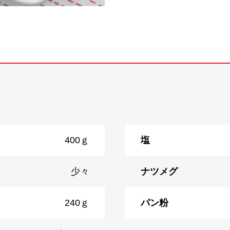
400ｇ
塩
少々
ナツメグ
240ｇ
パン粉