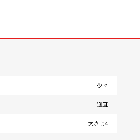
少々
適宜
大さじ4