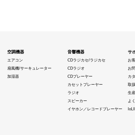
空調機器
音響機器
サ
エアコン
CDラジカセ/ラジカセ
お
扇風機/サーキュレーター
CDラジオ
お
加湿器
CDプレーヤー
カ
カセットプレーヤー
取
ラジオ
生
スピーカー
よ
イヤホン／レコードプレーヤー
Io