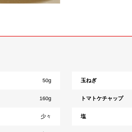
50g
玉ねぎ
160g
トマトケチャップ
少々
塩