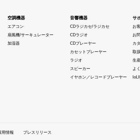
空調機器
音響機器
サ
エアコン
CDラジカセ/ラジカセ
お
扇風機/サーキュレーター
CDラジオ
お
加湿器
CDプレーヤー
カ
カセットプレーヤー
取
ラジオ
生
スピーカー
よ
イヤホン／レコードプレーヤー
Io
採用情報
プレスリリース