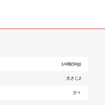
1/4個(50g)
大さじ2
少々