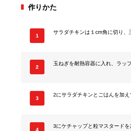
作りかた
サラダチキンは１cm角に切り、
1
玉ねぎを耐熱容器に入れ、ラップ
2
2にサラダチキンとごはんを加え
3
3にケチャップと粒マスタード
4