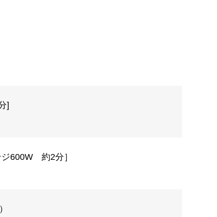
分]
600W 約2分］
）