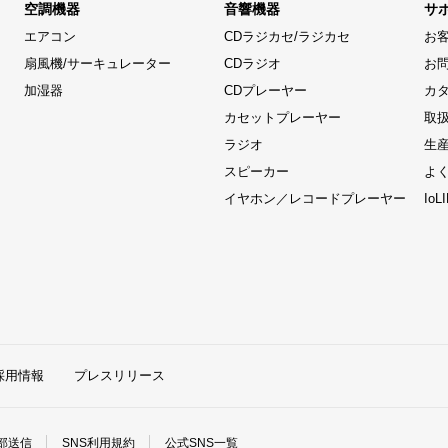
空調機器
音響機器
サ
エアコン
CDラジカセ/ラジカセ
お
扇風機/サーキュレーター
CDラジオ
お
加湿器
CDプレーヤー
カ
カセットプレーヤー
取
ラジオ
生
スピーカー
よ
イヤホン／レコードプレーヤー
Io
採用情報
プレスリリース
部送信
SNS利用規約
公式SNS一覧