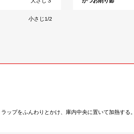
大さじ３
かつお削り節
小さじ1/2
ラップをふんわりとかけ、庫内中央に置いて加熱する。[