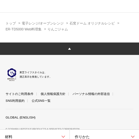
トップ
電子レンジ/オーブンレンジ
石窯ドーム オリジナルレシピ
ER-TD5000 Web料理集
りんごジャム
東芝ライフスタイルは、
適正表示を推進しています。
サイトのご利用条件
個人情報保護方針
パーソナル情報の外部送信
SNS利用規約
公式SNS一覧
GLOBAL (ENGLISH)
© TOSHIBA LIFESTYLE PRODUCTS & SERVICES CORPORATION
材料
作りかた