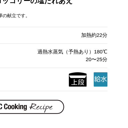
ロッコリーの塩だれあえ
華の献立です。
加熱約22分
過熱水蒸気（予熱あり）180℃
20〜25分