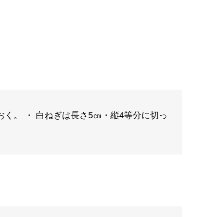
く。 ・ 白ねぎは長さ5㎝・縦4等分に切っ