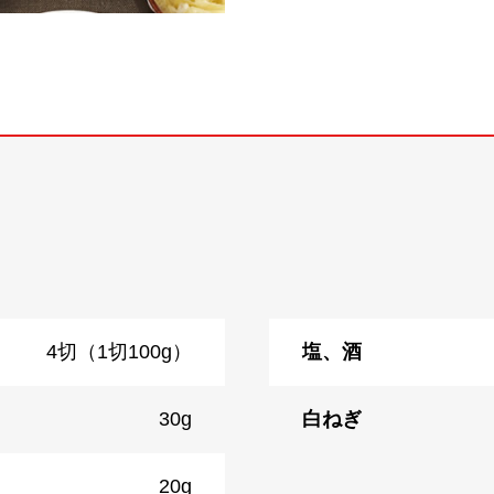
4切（1切100g）
塩、酒
30g
白ねぎ
20g