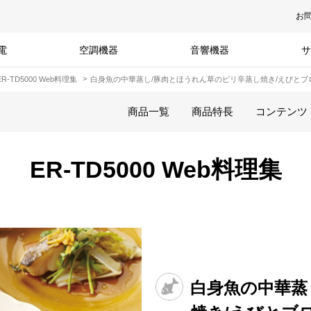
お
電
空調機器
音響機器
サ
ER-TD5000 Web料理集
白身魚の中華蒸し/豚肉とほうれん草のピリ辛蒸し焼き/えびと
商品一覧
商品特長
コンテンツ
ER-TD5000 Web料理集
白身魚の中華蒸