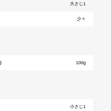
大さじ1
少々
）
100g
小さじ1