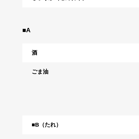
■A
酒
ごま油
■B（たれ）