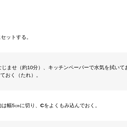
にセットする。
なじませ（約10分）、キッチンペーパーで水気を拭いてお
せておく（たれ）。
肉は幅5㎝に切り、
C
をよくもみ込んでおく。