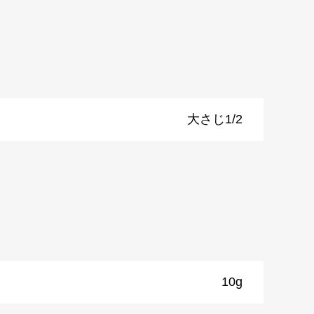
大さじ1/2
）
10g