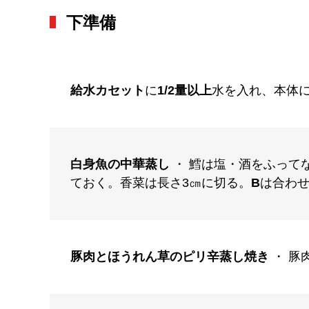
下準備
給水カセット
に
1/2量以上
水を入れ、本体
白身魚の中華蒸し
・ 鱈は塩・酒をふって
ておく。香菜は長さ3㎝に切る。
B
は合わ
豚肉とほうれん草のピリ辛蒸し焼き
・ 豚