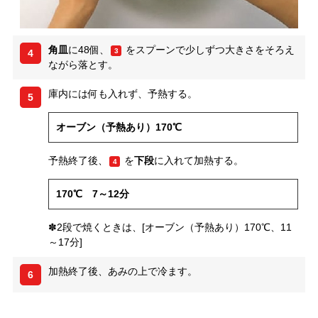
角皿
に48個、
をスプーンで少しずつ大きさをそろえ
3
4
ながら落とす。
庫内には何も入れず、予熱する。
5
オーブン（予熱あり）170℃
予熱終了後、
を
下段
に入れて加熱する。
4
170℃ 7～12分
✽2段で焼くときは、[オーブン（予熱あり）170℃、11
～17分]
加熱終了後、あみの上で冷ます。
6