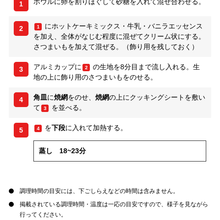
ボウルに卵を割りほぐして砂糖を入れて混ぜ合わせる。
1
にホットケーキミックス・牛乳・バニラエッセンス
1
2
を加え、全体がなじむ程度に混ぜてクリーム状にする。
さつまいもを加えて混ぜる。（飾り用を残しておく）
アルミカップに
の生地を8分目まで流し入れる。生
2
3
地の上に飾り用のさつまいもをのせる。
角皿
に
焼網
をのせ、
焼網
の上にクッキングシートを敷い
4
て
を並べる。
3
を
下段
に入れて加熱する。
4
5
蒸し 18~23分
調理時間の目安には、下ごしらえなどの時間は含みません。
掲載されている調理時間・温度は一応の目安ですので、様子を見ながら
行ってください。