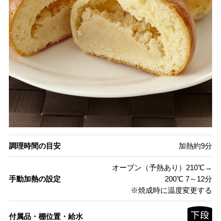
調理時間の目安
加熱約9分
オーブン（予熱あり）210℃→
手動加熱の設定
200℃ 7～12分
※焼成時に温度変更する
付属品・棚位置・給水