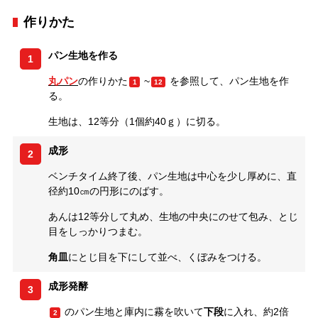
作りかた
パン生地を作る
1
丸パン
の作りかた
~
を参照して、パン生地を作
1
12
る。
生地は、12等分（1個約40ｇ）に切る。
成形
2
ベンチタイム終了後、パン生地は中心を少し厚めに、直
径約10㎝の円形にのばす。
あんは12等分して丸め、生地の中央にのせて包み、とじ
目をしっかりつまむ。
角皿
にとじ目を下にして並べ、くぼみをつける。
成形発酵
3
のパン生地と庫内に霧を吹いて
下段
に入れ、約2倍
2