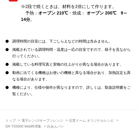
※2段で焼くときは、材料を2倍にして作ります。
予熱：
オーブン 210℃
・焼成：
オーブン 200℃ 9～
14分
。
調理時間の目安には、下ごしらえなどの時間は含みません。
掲載されている調理時間・温度は一応の目安ですので、様子を見ながら
行ってください。
掲載している料理写真と実物の仕上がりが異なる場合があります。
動画に出てくる機種はお使いの機種と異なる場合があり、加熱設定も異
なる場合があります。
機種により、仕様や操作が異なりますので、詳しくは、取扱説明書をご
覧ください。
トップ
電子レンジ/オーブンレンジ
石窯ドーム オリジナルレシピ
ER-TD5000 Web料理集
白あんパン