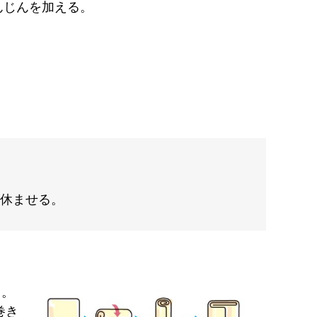
んじんを加える。
分休ませる。
く。
巻き