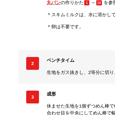
丸パン
の作りかた
～
を参
1
10
＊スキムミルクは、水に溶かし
＊卵は不要です。
ベンチタイム
2
生地をガス抜きし、2等分に切り
成形
3
休ませた生地を1個ずつめん棒で
合わせ目を中央にしてめん棒で幅