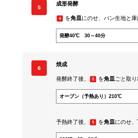
成形発酵
5
を
角皿
にのせ、パン生地と庫
4
発酵40℃ 30～40分
焼成
6
発酵終了後、
を
角皿
ごと取り
5
オーブン（予熱あり）210℃
予熱終了後、
を
角皿
にのせ、
5