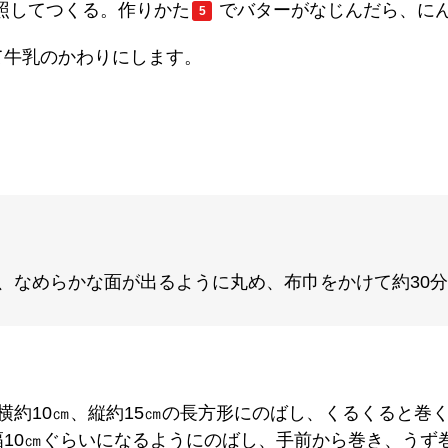
照してつくる。作りかた
でバターがなじんだら、に
5
て牛乳のかわりにします。
、なめらかな面が出るように丸め、布巾をかけて約30
横約10㎝、縦約15㎝の長方形にのばし、くるくると巻
10㎝ぐらいになるようにのばし、手前から巻き、うず