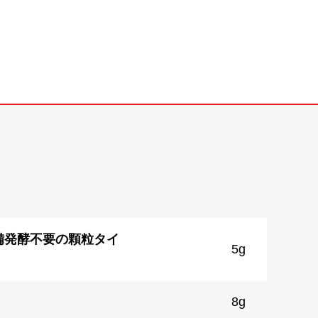
備発酵不要の顆粒タイ
5g
8g