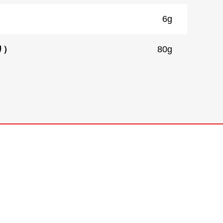
6g
り）
80g