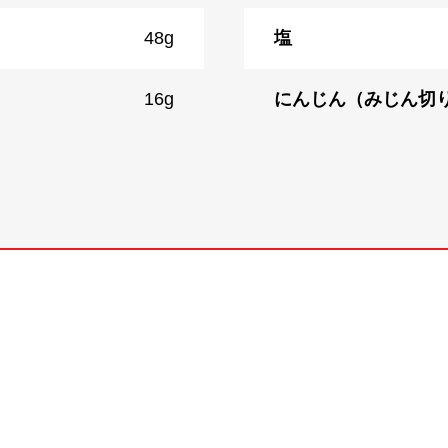
48g
塩
16g
にんじん（みじん切