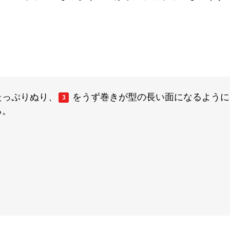
たっぷりぬり、
をうず巻きが型の長い面になるように
3
る。