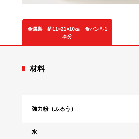
金属製 約11×21×10㎝ 食パン型1
本分
材料
強力粉（ふるう）
水