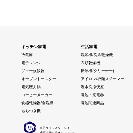
キッチン家電
生活家電
冷蔵庫
洗濯機/洗濯乾燥機
電子レンジ
衣類乾燥機
ジャー炊飯器
掃除機(クリーナー)
オーブントースター
アイロン/衣類スチーマー
電気圧力鍋
温水洗浄便座
コーヒーメーカー
電池・充電器
食器乾燥器/食洗機
電池関連商品
もちつき機
東芝ライフスタイルは、
適正表示を推進しています。