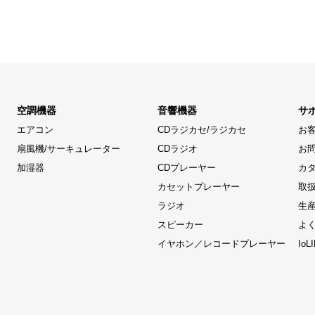
空調機器
音響機器
サ
エアコン
CDラジカセ/ラジカセ
お
扇風機/サーキュレーター
CDラジオ
お
加湿器
CDプレーヤー
カ
カセットプレーヤー
取
ラジオ
生
スピーカー
よ
イヤホン／レコードプレーヤー
Io