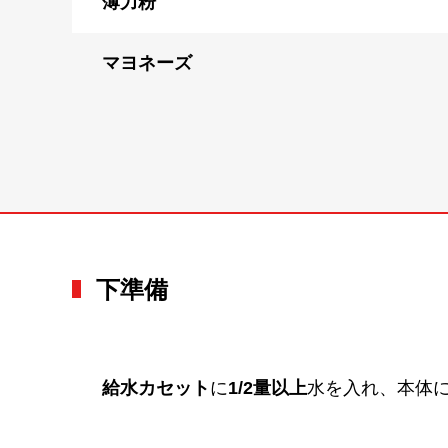
薄力粉
マヨネーズ
下準備
給水カセット
に
1/2量以上
水を入れ、本体