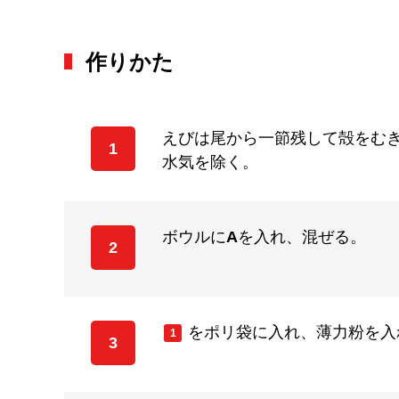
作りかた
えびは尾から一節残して殻をむ
1
水気を除く。
ボウルに
A
を入れ、混ぜる。
2
をポリ袋に入れ、薄力粉を入
1
3