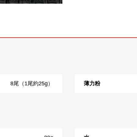
8尾（1尾約25g）
薄力粉