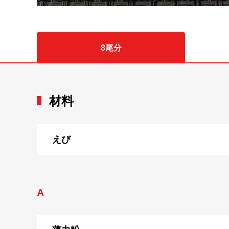
8尾分
材料
えび
A