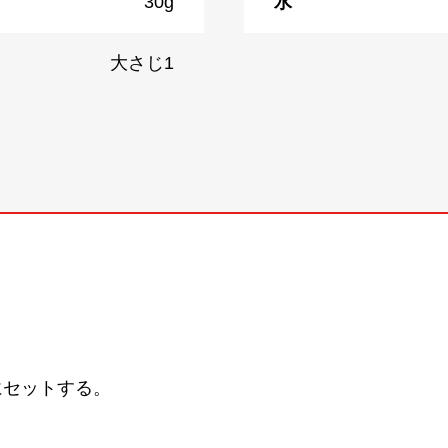
30g
水
大さじ1
にセットする。