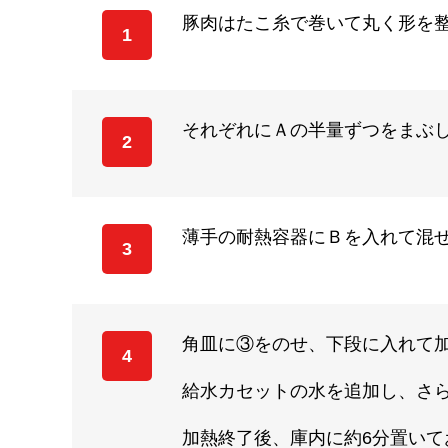
豚肉はたこ糸で巻いて丸く形を
1
それぞれにＡの半量ずつをまぶし
2
薄手の耐熱容器にＢを入れて混
3
角皿に③をのせ、下段に入れて加
4
給水カセットの水を追加し、さら
加熱終了後、庫内に約6分置いて