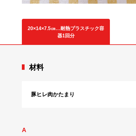
20×14×7.5㎝…耐熱プラスチック容
器1回分
材料
豚ヒレ肉かたまり
A