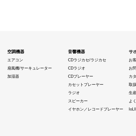
空調機器
音響機器
サ
エアコン
CDラジカセ/ラジカセ
お
扇風機/サーキュレーター
CDラジオ
お
加湿器
CDプレーヤー
カ
カセットプレーヤー
取
ラジオ
生
スピーカー
よ
イヤホン／レコードプレーヤー
Io