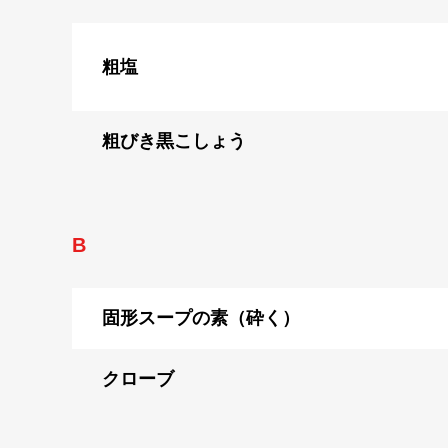
粗塩
粗びき黒こしょう
B
固形スープの素（砕く）
クローブ