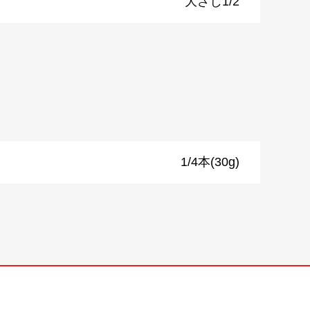
大さじ1/2
1/4本(30g)