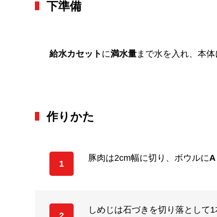
下準備
給水カセット
に
満水量
まで水を入れ、本体
作りかた
豚肉は2cm幅に切り、ボウルに
A
1
しめじは石づきを切り落として
2