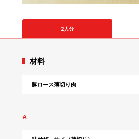
2人分
材料
豚ロース薄切り肉
A