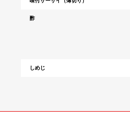
味付ザーサイ（薄切り）
酢
しめじ