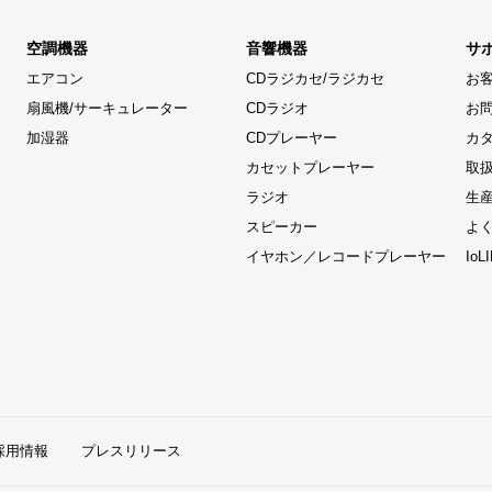
空調機器
音響機器
サ
エアコン
CDラジカセ/ラジカセ
お
扇風機/サーキュレーター
CDラジオ
お
加湿器
CDプレーヤー
カ
カセットプレーヤー
取
ラジオ
生
スピーカー
よ
イヤホン／レコードプレーヤー
Io
採用情報
プレスリリース