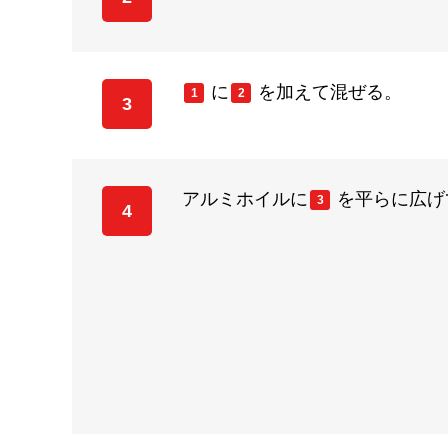
に
を加えて混ぜる。
1
2
3
アルミホイルに
を平らに広げ
3
4