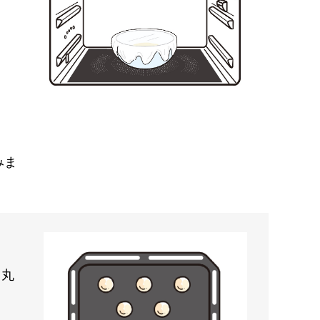
みま
ら丸