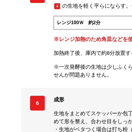
の生地を軽く平らにならす。
4
レンジ100Ｗ 約2分
※レンジ加熱のため角皿などを
加熱終了後、庫内で約8分放置す
※一次発酵後の生地は少しふく
せんが問題ありません。
成形
6
生地をまとめてスケッパーか包丁
めて形を整え、合わせ目をしっ
・生地がベタつく場合は打ち粉