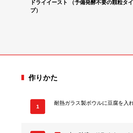
ドライイースト （予備発酵不要の顆粒タ
プ）
作りかた
耐熱ガラス製ボウルに豆腐を入
1