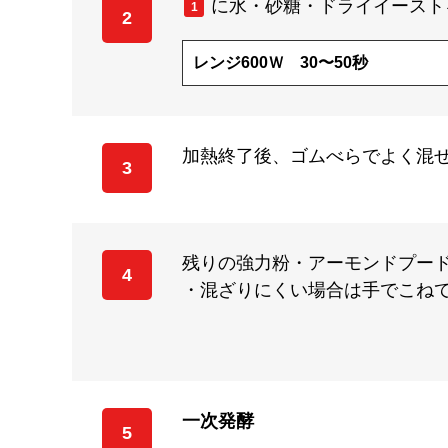
に水・砂糖・ドライイースト
1
2
レンジ600Ｗ 30〜50秒
加熱終了後、ゴムべらでよく混ぜ
3
残りの強力粉・アーモンドプー
4
・混ざりにくい場合は手でこね
一次発酵
5