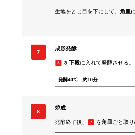
生地をとじ目を下にして、
角皿
成形発酵
7
を
下段
に入れて発酵させる。
6
発酵40℃ 約10分
焼成
8
発酵終了後、
を
角皿
ごと取り
7