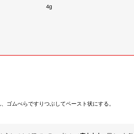
イ
4g
れ、ゴムべらですりつぶしてペースト状にする。