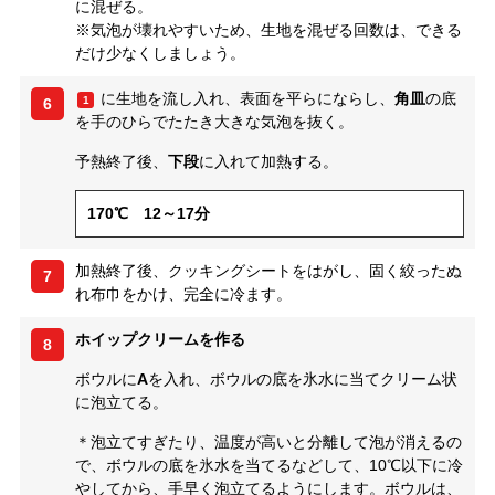
に混ぜる。
※気泡が壊れやすいため、生地を混ぜる回数は、できる
だけ少なくしましょう。
に生地を流し入れ、表面を平らにならし、
角皿
の底
1
6
を手のひらでたたき大きな気泡を抜く。
予熱終了後、
下段
に入れて加熱する。
170℃ 12～17分
加熱終了後、クッキングシートをはがし、固く絞ったぬ
7
れ布巾をかけ、完全に冷ます。
ホイップクリームを作る
8
ボウルに
A
を入れ、ボウルの底を氷水に当てクリーム状
に泡立てる。
＊泡立てすぎたり、温度が高いと分離して泡が消えるの
で、ボウルの底を氷水を当てるなどして、10℃以下に冷
やしてから、手早く泡立てるようにします。ボウルは、