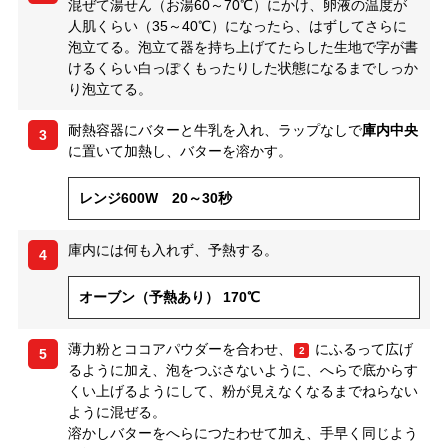
混ぜて湯せん（お湯60～70℃）にかけ、卵液の温度が
人肌くらい（35～40℃）になったら、はずしてさらに
泡立てる。泡立て器を持ち上げてたらした生地で字が書
けるくらい白っぽくもったりした状態になるまでしっか
り泡立てる。
耐熱容器にバターと牛乳を入れ、ラップなしで
庫内中央
3
に置いて加熱し、バターを溶かす。
レンジ600W 20～30秒
庫内には何も入れず、予熱する。
4
オーブン（予熱あり） 170℃
薄力粉とココアパウダーを合わせ、
にふるって広げ
2
5
るように加え、泡をつぶさないように、へらで底からす
くい上げるようにして、粉が見えなくなるまでねらない
ように混ぜる。
溶かしバターをへらにつたわせて加え、手早く同じよう