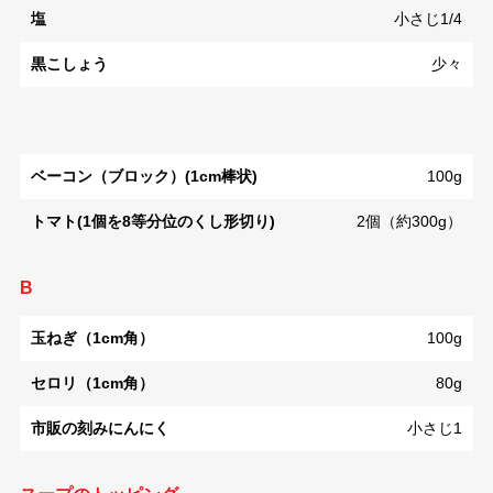
塩
小さじ1/4
黒こしょう
少々
ベーコン（ブロック）(1cm棒状)
100g
トマト(1個を8等分位のくし形切り)
2個（約300g）
B
玉ねぎ（1cm角）
100g
セロリ（1cm角）
80g
市販の刻みにんにく
小さじ1