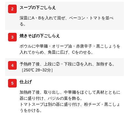
スープの下ごしらえ
2
深皿にA・Bを入れて混ぜ、ベーコン・トマトを並べ
る。
焼きそばの下ごしらえ
3
ボウルに中華麺・オリーブ油・赤唐辛子・黒こしょうを
入れてからめ、角皿に広げ、Cをのせる。
予熱終了後、上段に②・下段に③を入れ、加熱する。
4
［250℃ 28~32分］
仕上げ
5
加熱終了後、取り出し、中華麺をほぐして具材とともに
器に盛り付け、バジルの葉を飾る。
トマトスープは別の器に盛り付け、粉チーズ・黒こしょ
うをかける。