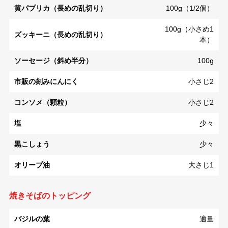
黄パプリカ（長めの乱切り）
100g（1/2個）
100g（小さめ1
ズッキーニ（長めの乱切り）
本）
ソーセージ（斜め半分）
100g
市販の刻みにんにく
小さじ2
コンソメ（顆粒）
小さじ2
塩
少々
黒こしょう
少々
オリーブ油
大さじ1
焼きそばのトッピング
バジルの葉
適量