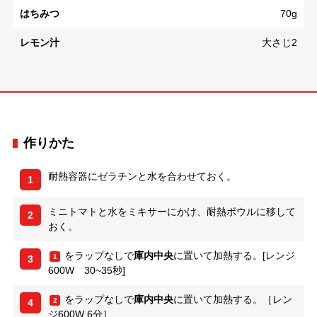
はちみつ
70g
レモン汁
大さじ2
作りかた
耐熱容器にゼラチンと水を合わせておく。
1
ミニトマトと水をミキサーにかけ、耐熱ボウルに移して
2
おく。
をラップなしで
庫内中央
に置いて加熱する。[レンジ
1
3
600W 30~35秒]
をラップなしで
庫内中央
に置いて加熱する。［レン
2
4
ジ600W 6分］