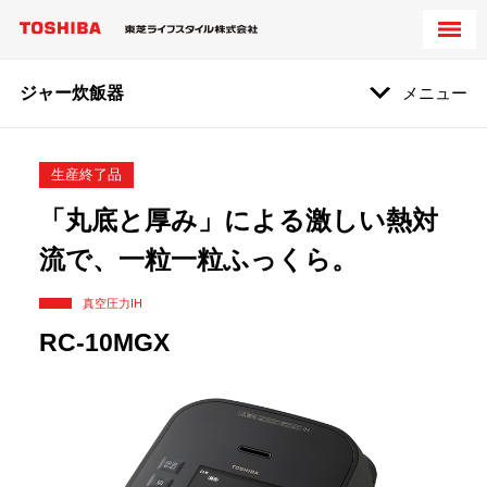
ジャー炊飯器
メニュー
生産終了品
「丸底と厚み」による激しい熱対
流で、一粒一粒ふっくら。
真空圧力IH
RC-10MGX