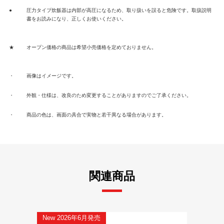
●
圧力タイプ炊飯器は内部が高圧になるため、取り扱いを誤ると危険です。取扱説明
書をお読みになり、正しくお使いください。
★
オープン価格の商品は希望小売価格を定めておりません。
・
画像はイメージです。
・
外観・仕様は、改良のため変更することがありますのでご了承ください。
・
商品の色は、画面の具合で実物と若干異なる場合があります。
関連商品
New 2026年6月発売