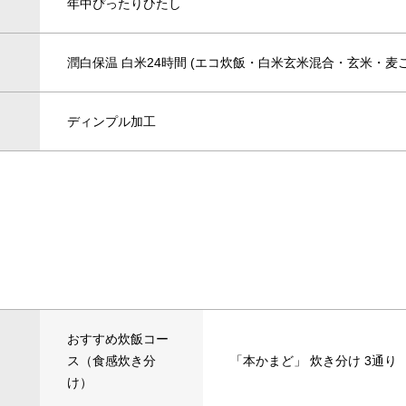
年中ぴったりひたし
潤白保温 白米24時間 (エコ炊飯・白米玄米混合・玄米・麦
ディンプル加工
おすすめ炊飯コー
ス（食感炊き分
「本かまど」 炊き分け 3通り
け）