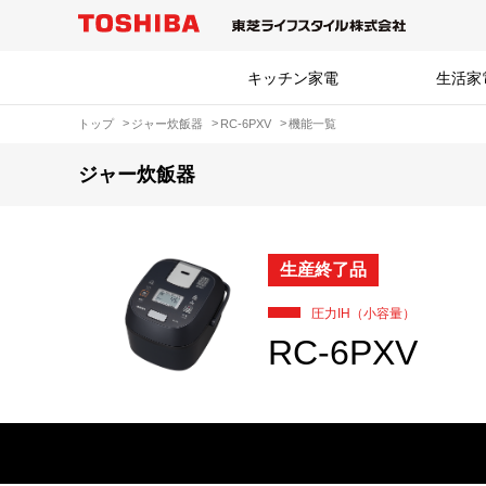
キッチン家電
生活家
トップ
ジャー炊飯器
RC-6PXV
機能一覧
ジャー炊飯器
生産終了品
圧力IH（小容量）
RC-6PXV