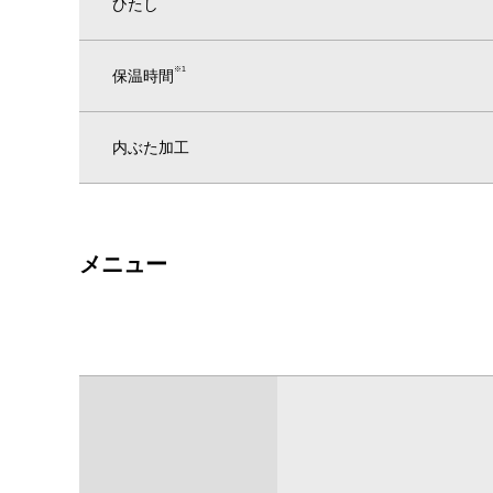
ひたし
※1
保温時間
内ぶた加工
メニュー