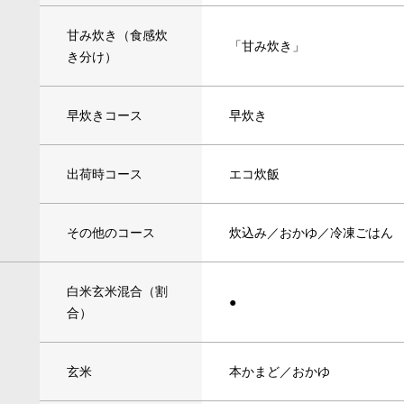
甘み炊き（食感炊
「甘み炊き」
き分け）
早炊きコース
早炊き
出荷時コース
エコ炊飯
その他のコース
炊込み／おかゆ／冷凍ごはん
白米玄米混合（割
●
合）
玄米
本かまど／おかゆ