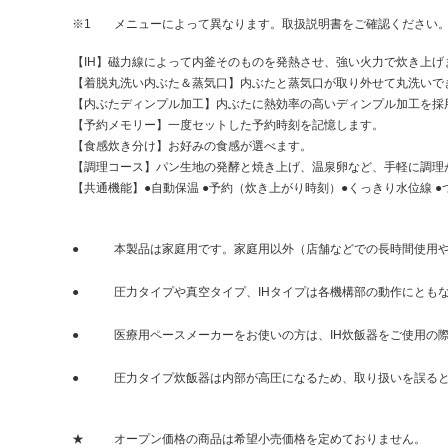
※1
メニューによって異なります。取扱説明書をご確認ください
【IH】磁力線によって内釜そのものを発熱させ、強い火力で炊き上げ
【着脱丸洗い内ぶた＆蒸気口】内ぶたと蒸気口が取り外せて丸洗いで
【内ぶたディンプル加工】内ぶたに熱効率の高いディンプル加工を採
【予約メモリー】一度セットした予約時刻を記憶します。
【食感炊き分け】お好みの食感が選べます。
【調理コース】パン生地の発酵と焼き上げ、温泉卵など、手軽に調理
【共通機能】●自動保温 ●予約（炊き上がり時刻）●くっきり水位線
●
本製品は家庭用です。家庭用以外（店舗などでの長時間使用
●
圧力タイプや真空タイプ、IHタイプは各機構部の動作にとも
●
医療用ペースメーカーをお使いの方は、IH炊飯器をご使用の
●
圧力タイプ炊飯器は内部が高圧になるため、取り扱いを誤る
★
オープン価格の商品は希望小売価格を定めておりません。