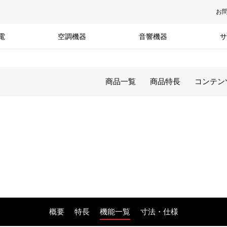
お
電
空調機器
音響機器
サ
商品一覧
商品特長
コンテン
概要
特長
機能一覧
寸法・仕様