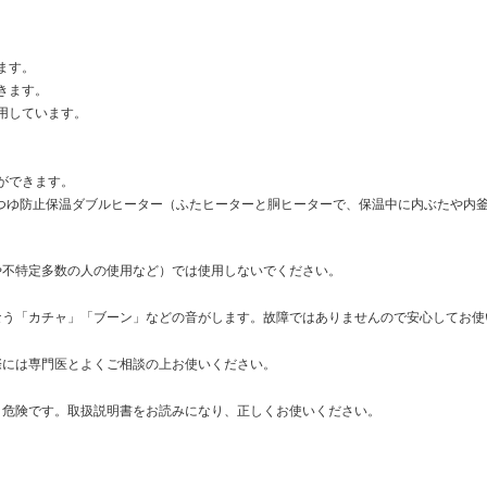
。
ます。
きます。
用しています。
ができます。
 ●つゆ防止保温ダブルヒーター（ふたヒーターと胴ヒーターで、保温中に内ぶたや内
や不特定多数の人の使用など）では使用しないでください。
なう「カチャ」「ブーン」などの音がします。故障ではありませんので安心してお使
際には専門医とよくご相談の上お使いください。
と危険です。取扱説明書をお読みになり、正しくお使いください。