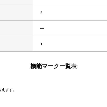
2
―
●
機能マーク一覧表
蓄えます。