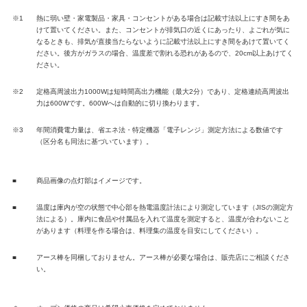
※1
熱に弱い壁・家電製品・家具・コンセントがある場合は記載寸法以上にすき間をあ
けて置いてください。また、コンセントが排気口の近くにあったり、よごれが気に
なるときも、排気が直接当たらないように記載寸法以上にすき間をあけて置いてく
ださい。後方がガラスの場合、温度差で割れる恐れがあるので、20cm以上あけてく
ださい。
※2
定格高周波出力1000Wは短時間高出力機能（最大2分）であり、定格連続高周波出
力は600Wです。600Wへは自動的に切り換わります。
※3
年間消費電力量は、省エネ法・特定機器「電子レンジ」測定方法による数値です
（区分名も同法に基づいています）。
■
商品画像の点灯部はイメージです。
■
温度は庫内が空の状態で中心部を熱電温度計法により測定しています（JISの測定方
法による）。庫内に食品や付属品を入れて温度を測定すると、温度が合わないこと
があります（料理を作る場合は、料理集の温度を目安にしてください）。
■
アース棒を同梱しておりません。アース棒が必要な場合は、販売店にご相談くださ
い。