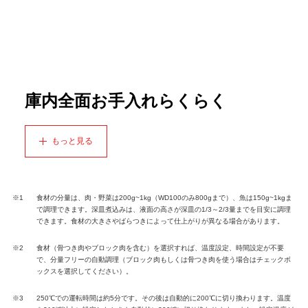
庫内全面お手入れらくらく
もっと見る
※1
食材の分量は、肉・野菜は200g~1kg（WD100のみ800gまで）、魚は150g~1kgま
で調理できます。深皿煮込みは、液面の高さが深皿の1/3～2/3量までを目安に調理
できます。食材の大きさやばらつきによって仕上がりが異なる場合があります。
※2
食材（骨つき肉やブロック肉を含む）を選択すれば、温度設定、時間設定が不要
で、分量フリーの自動調理（ブロック肉もしくは骨つき肉を使う場合はチェックボ
ックスを選択してください）。
※3
250℃での運転時間は約5分です。その後は自動的に200℃に切り換わります。温度