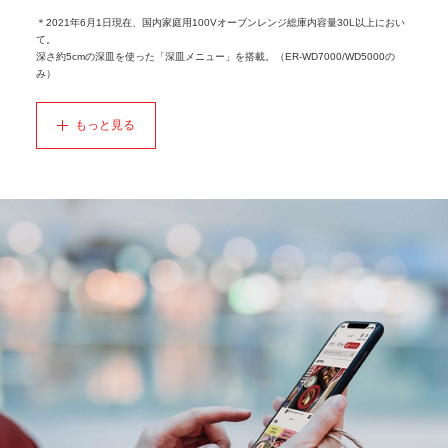
＊2021年6月1日現在、国内家庭用100Vオーブンレンジ総庫内容量30L以上におい
て。
深さ約5cmの深皿を使った「深皿メニュー」を搭載。（ER-WD7000/WD5000の
み）
もっと見る