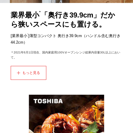
*
業界最小
「奥行き39.9cm」だか
ら狭いスペースにも置ける。
*
[業界最小
]薄型コンパクト 奥行き39.9cm（ハンドル含む奥行き
44.2cm）
＊2021年6月1日現在、国内家庭用100Vオーブンレンジ総庫内容量30L以上におい
て。
もっと見る