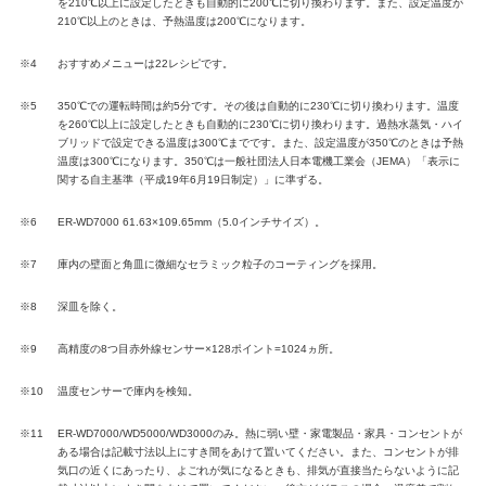
を210℃以上に設定したときも自動的に200℃に切り換わります。また、設定温度が
210℃以上のときは、予熱温度は200℃になります。
※4
おすすめメニューは22レシピです。
※5
350℃での運転時間は約5分です。その後は自動的に230℃に切り換わります。温度
を260℃以上に設定したときも自動的に230℃に切り換わります。過熱水蒸気・ハイ
ブリッドで設定できる温度は300℃までです。また、設定温度が350℃のときは予熱
温度は300℃になります。350℃は一般社団法人日本電機工業会（JEMA）「表示に
関する自主基準（平成19年6月19日制定）」に準ずる。
※6
ER-WD7000 61.63×109.65mm（5.0インチサイズ）。
※7
庫内の壁面と角皿に微細なセラミック粒子のコーティングを採用。
※8
深皿を除く。
※9
高精度の8つ目赤外線センサー×128ポイント=1024ヵ所。
※10
温度センサーで庫内を検知。
※11
ER-WD7000/WD5000/WD3000のみ。熱に弱い壁・家電製品・家具・コンセントが
ある場合は記載寸法以上にすき間をあけて置いてください。また、コンセントが排
気口の近くにあったり、よごれが気になるときも、排気が直接当たらないように記