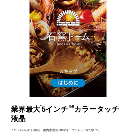
*
※6
業界最大
5インチ
カラータッチ
液晶
＊2021年6月1日現在、国内家庭用100Vオーブンレンジにおいて。