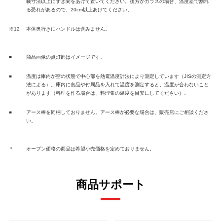
載寸法以上にすき間をあけて置いてください。後方がガラスの場合、温度差で割れ
る恐れがあるので、20cm以上あけてください。
※12
本体奥行きにハンドルは含みません。
■
商品画像の点灯部はイメージです。
■
温度は庫内が空の状態で中心部を熱電温度計法により測定しています（JISの測定方
法による）。庫内に食品や付属品を入れて温度を測定すると、温度が合わないこと
があります（料理を作る場合は、料理集の温度を目安にしてください）。
■
アース棒を同梱しておりません。アース棒が必要な場合は、販売店にご相談くださ
い。
＊
オープン価格の商品は希望小売価格を定めておりません。
商品サポート