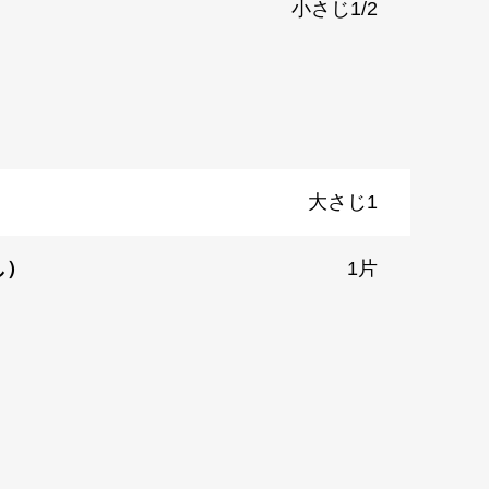
小さじ1/2
大さじ1
し）
1片