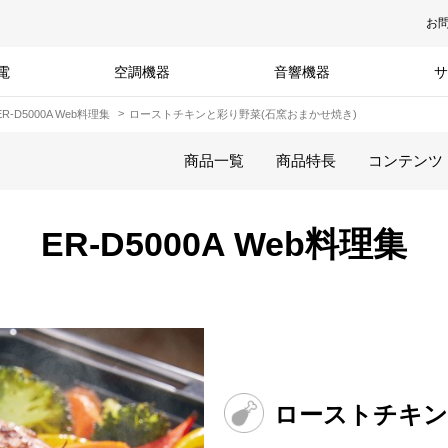
お
電
空調機器
音響機器
サ
ER-D5000A Web料理集
ローストチキンと彩り野菜(石窯おまかせ焼き)
商品一覧
商品特長
コンテンツ
ER-D5000A Web料理集
ローストチキン