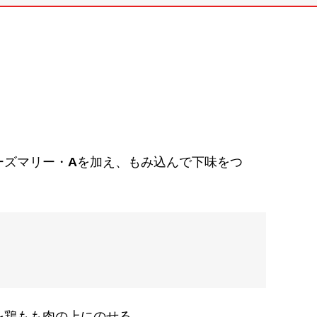
ーズマリー・
A
を加え、もみ込んで下味をつ
を鶏もも肉の上にのせる。