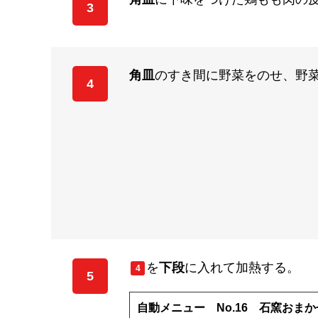
3
角皿
のすき間に野菜をのせ、野
4
を
下段
に入れて加熱する。
4
5
自動メニュー No.16 石窯おまか