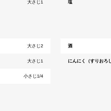
大さじ1
塩
大さじ2
酒
大さじ1
にんにく（すりおろ
小さじ1/4