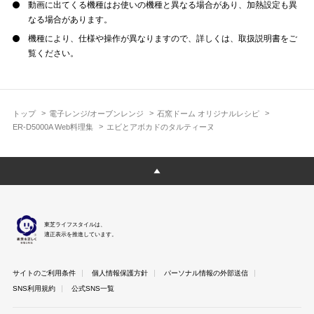
動画に出てくる機種はお使いの機種と異なる場合があり、加熱設定も異
なる場合があります。
機種により、仕様や操作が異なりますので、詳しくは、取扱説明書をご
覧ください。
トップ
電子レンジ/オーブンレンジ
石窯ドーム オリジナルレシピ
ER-D5000A Web料理集
エビとアボカドのタルティーヌ
東芝ライフスタイルは、
適正表示を推進しています。
サイトのご利用条件
個人情報保護方針
パーソナル情報の外部送信
SNS利用規約
公式SNS一覧